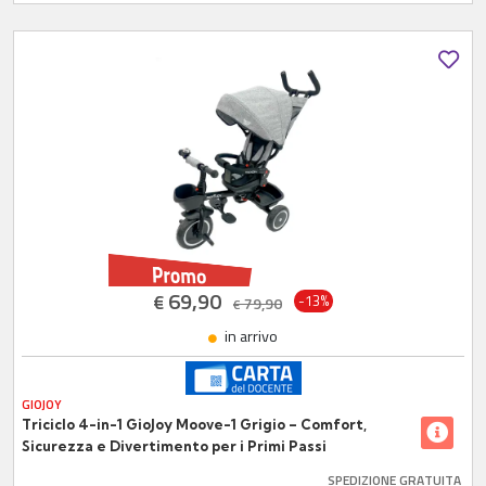
69,90
€
-13%
79,90
€
in arrivo
GIOJOY
Triciclo 4-in-1 GioJoy Moove-1 Grigio – Comfort,
Sicurezza e Divertimento per i Primi Passi
SPEDIZIONE GRATUITA