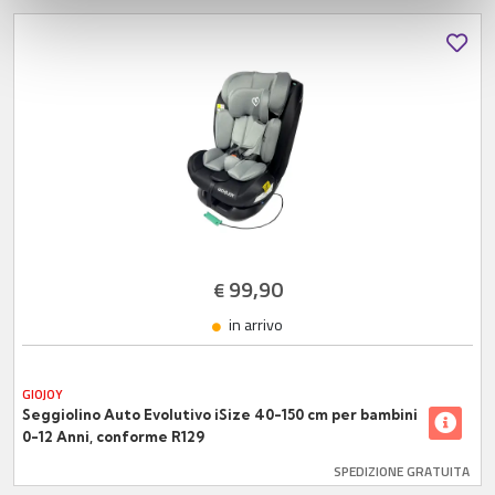
con altre informazioni che ha fornito loro o che hanno
raccolto dal suo utilizzo dei loro servizi.
99,90
€
in arrivo
GIOJOY
Seggiolino Auto Evolutivo iSize 40-150 cm per bambini
0-12 Anni, conforme R129
SPEDIZIONE GRATUITA