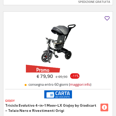
SPEDIZIONE GRATUITA
79,90
€
-11%
89,90
€
consegna entro 60 giorni (
maggiori info
)
GIOJOY
Triciclo Evolutivo 4-in-1 Moov-LX GioJoy by Giodicart
– Telaio Nero e Rivestimenti Grigi