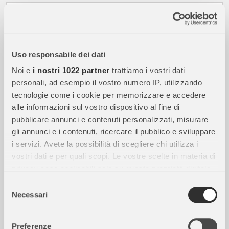
Uso responsabile dei dati
Noi e
i nostri 1022 partner
trattiamo i vostri dati
personali, ad esempio il vostro numero IP, utilizzando
tecnologie come i cookie per memorizzare e accedere
alle informazioni sul vostro dispositivo al fine di
pubblicare annunci e contenuti personalizzati, misurare
119,00
€
gli annunci e i contenuti, ricercare il pubblico e sviluppare
i servizi. Avete la possibilità di scegliere chi utilizza i
disponibile
vostri dati e per quali scopi. Le vostre scelte in materia di
privacy sono applicabili solo su questa proprietà digitale
GIOJOY
in cui avete effettuato le vostre scelte. È possibile
Selezione
Passeggino Leggero 1.Moov GioJoy Verde, Comodità
modificare o revocare il proprio consenso in qualsiasi
Necessari
del
e Sicurezza per le Tue Passeggiate
momento dalla Dichiarazione sui cookie o facendo clic
consenso
SPEDIZIONE GRATUITA
sull'icona di attivazione della privacy.
Preferenze