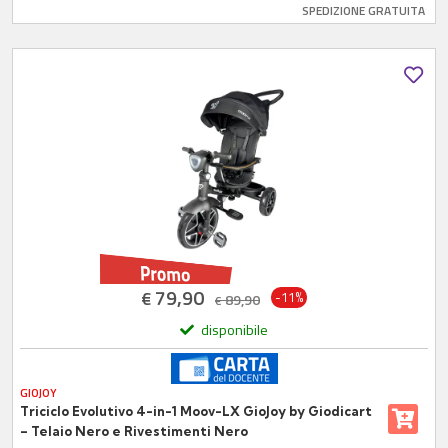
SPEDIZIONE GRATUITA
79,90
€
-11%
89,90
€
disponibile
GIOJOY
Triciclo Evolutivo 4-in-1 Moov-LX GioJoy by Giodicart
– Telaio Nero e Rivestimenti Nero