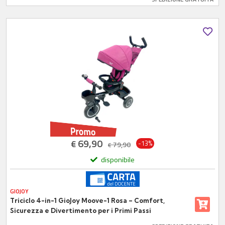
69,90
€
-13%
79,90
€
disponibile
GIOJOY
Triciclo 4-in-1 GioJoy Moove-1 Rosa – Comfort,
Sicurezza e Divertimento per i Primi Passi