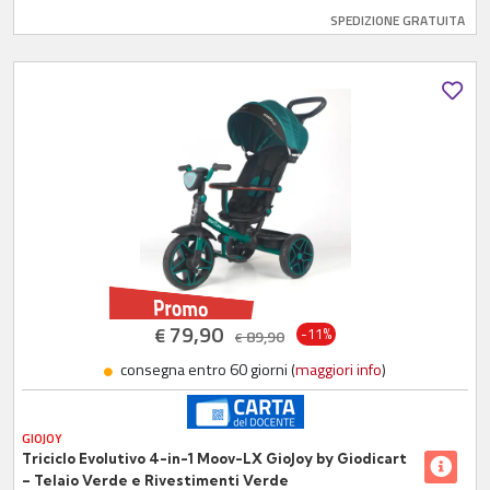
SPEDIZIONE GRATUITA
79,90
€
-11%
89,90
€
consegna entro 60 giorni (
maggiori info
)
GIOJOY
Triciclo Evolutivo 4-in-1 Moov-LX GioJoy by Giodicart
– Telaio Verde e Rivestimenti Verde