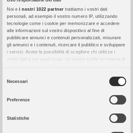
SPEDIZIONE GRATUITA
Noi e
i nostri 1022 partner
trattiamo i vostri dati
personali, ad esempio il vostro numero IP, utilizzando
tecnologie come i cookie per memorizzare e accedere
alle informazioni sul vostro dispositivo al fine di
pubblicare annunci e contenuti personalizzati, misurare
gli annunci e i contenuti, ricercare il pubblico e sviluppare
i servizi. Avete la possibilità di scegliere chi utilizza i
vostri dati e per quali scopi. Le vostre scelte in materia di
privacy sono applicabili solo su questa proprietà digitale
in cui avete effettuato le vostre scelte. È possibile
Selezione
modificare o revocare il proprio consenso in qualsiasi
Necessari
del
momento dalla Dichiarazione sui cookie o facendo clic
consenso
22,50
€
sull'icona di attivazione della privacy.
Preferenze
disponibile
Con il tuo consenso, vorremmo anche:
raccogliere informazioni sulla tua posizione
Statistiche
RUBIE'S
geografica, con un'approssimazione di qualche
Costume Principessa delle Nevi per Bambine - Taglia
metro,