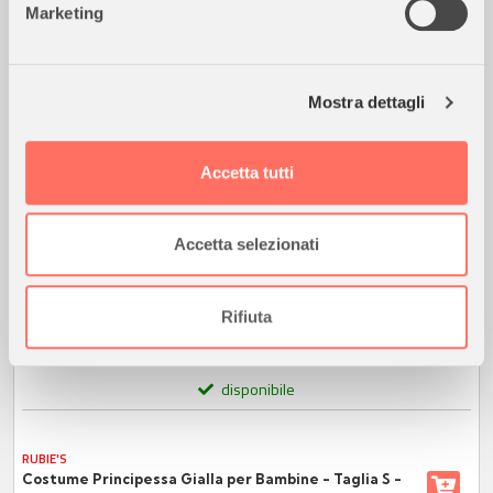
XXS - 3/4 Anni
Marketing
Identificare il tuo dispositivo, scansionandolo
SPEDIZIONE GRATUITA
attivamente alla ricerca di caratteristiche specifiche
(impronte digitali).
Mostra dettagli
Approfondisci come vengono elaborati i tuoi dati personali
e imposta le tue preferenze nella
sezione dettagli
. Puoi
modificare o ritirare il tuo consenso in qualsiasi momento
Accetta tutti
dalla Dichiarazione sui cookie.
Utilizziamo i cookie per personalizzare contenuti ed
Accetta selezionati
annunci, per fornire funzionalità dei social media e per
analizzare il nostro traffico. Condividiamo inoltre
informazioni sul modo in cui utilizza il nostro sito con i
Rifiuta
nostri partner che si occupano di analisi dei dati web,
27,50
€
pubblicità e social media, i quali potrebbero combinarle
disponibile
con altre informazioni che ha fornito loro o che hanno
raccolto dal suo utilizzo dei loro servizi.
RUBIE'S
Costume Principessa Gialla per Bambine - Taglia S -