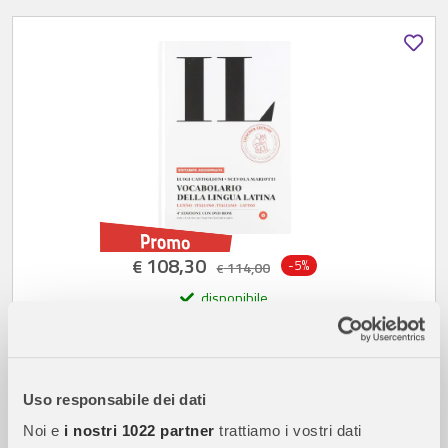
108,30
€
-5%
114,00
€
disponibile
Dizionario Lingua Latina "Il" Castiglioni 4^Ed C/Dvd
Uso responsabile dei dati
SPEDIZIONE GRATUITA
Noi e
i nostri 1022 partner
trattiamo i vostri dati