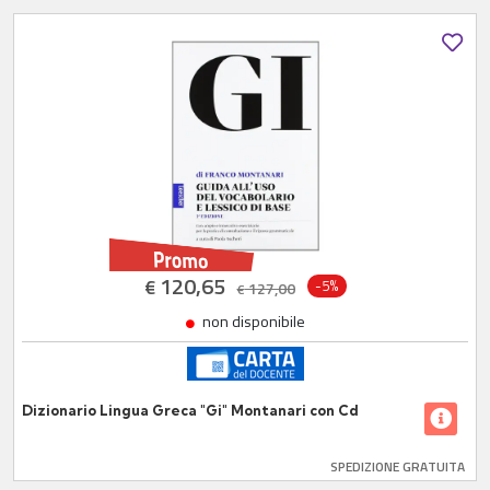
120,65
€
-5%
127,00
€
non disponibile
Dizionario Lingua Greca "Gi" Montanari con Cd
SPEDIZIONE GRATUITA