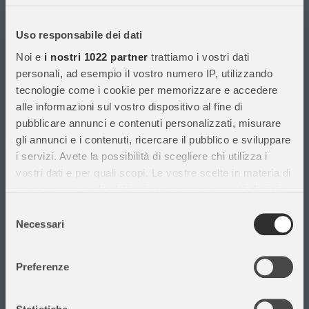
Con migliaia di prodotti disponibili, forniamo prodotti di qualità per
soddisfare le esigenze dei clienti.
Uso responsabile dei dati
Noi e
i nostri 1022 partner
trattiamo i vostri dati
Informazioni
personali, ad esempio il vostro numero IP, utilizzando
tecnologie come i cookie per memorizzare e accedere
Assistenza Clienti
alle informazioni sul vostro dispositivo al fine di
Chi siamo
pubblicare annunci e contenuti personalizzati, misurare
Privacy Policy
gli annunci e i contenuti, ricercare il pubblico e sviluppare
Cataloghi
i servizi. Avete la possibilità di scegliere chi utilizza i
Volantini
vostri dati e per quali scopi. Le vostre scelte in materia di
Opportunità di lavoro
privacy sono applicabili solo su questa proprietà digitale
DURC e Tracciabilità
in cui avete effettuato le vostre scelte. È possibile
Selezione
Rilevazione Misure Radiatori
modificare o revocare il proprio consenso in qualsiasi
Necessari
del
momento dalla Dichiarazione sui cookie o facendo clic
consenso
sull'icona di attivazione della privacy.
Preferenze
Con il tuo consenso, vorremmo anche:
Il mio account
raccogliere informazioni sulla tua posizione