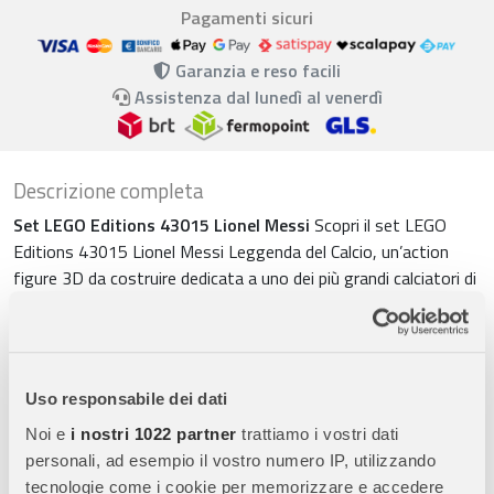
Pagamenti sicuri
Garanzia e reso facili
Assistenza dal lunedì al venerdì
Descrizione completa
Set LEGO Editions 43015 Lionel Messi
Scopri il set LEGO
Editions 43015 Lionel Messi Leggenda del Calcio, un’action
figure 3D da costruire dedicata a uno dei più grandi calciatori di
sempre. Pensato per bambini dai 12 anni e fan adulti, questo
kit combina creatività, sport e collezionismo in un’esperienza
coinvolgente.
Action figure 3D del campione Messi
Ricrea il mito di Lionel
Uso responsabile dei dati
Messi con una figura dettagliata e realistica. Il modello
Noi e
i nostri 1022 partner
trattiamo i vostri dati
rappresenta il campione con elementi iconici e proporzioni
personali, ad esempio il vostro numero IP, utilizzando
curate, offrendo un risultato finale perfetto per esposizione e
tecnologie come i cookie per memorizzare e accedere