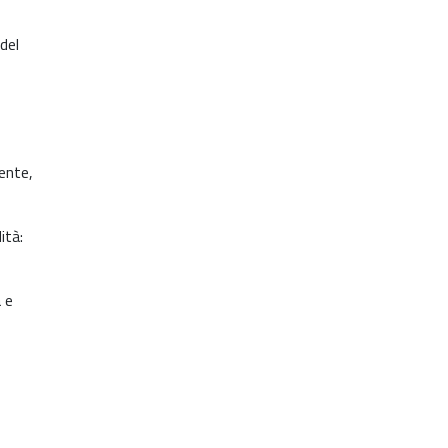
 del
ente,
ità:
 e