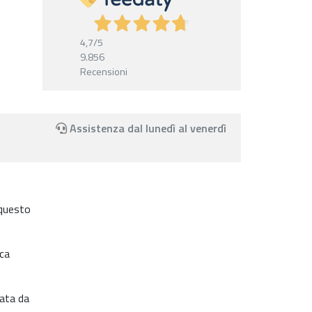
4,7
/5
9.856
Recensioni
Assistenza dal lunedì al venerdì
 questo
ica
nata da