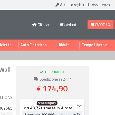
Accedi
o registrati
-
Assistenza
Giftcard
Volantini
CARRELLO
iclette
Auto Elettriche
Kidult
Tempo Libero e
Sport
 Wall
DISPONIBILE
Spedizione in 24h*
174,90
€
ITIONS
069585