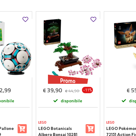
2,99
39,90
5
€
€
-11%
44,90
€
ponibile
disponibile
dis
LEGO
LEGO
Pallone
LEGO Botanicals
LEGO Pokémo
9
Albero Bonsai 10281
72151 Action F