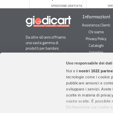
1 Animali 8+
DIZIONE GRATUITA
SPEDIZIONE GRATUITA
SPE
Informazioni
Assistenza Clienti
Chi siamo
Da oltre 40 anni offriamo
Privacy Policy
una vasta gamma di
Cataloghi
prodotti per bambini.
Volantini
La nostra piattaforma di
Opportunità di lavoro
e-commerce è ideale per
Uso responsabile dei dati
genitori e specialisti alla
DURC e Tracciabilità
ricerca di giocattoli, articoli
Noi e
i nostri 1022 partne
Rilevazione Misure
per l'infanzia, cancelleria e
tecnologie come i cookie p
Radiatori
arredi.
pubblicare annunci e conten
Con migliaia di prodotti
sviluppare i servizi. Avete l
disponibili, forniamo
scelte in materia di privacy
prodotti di qualità per
vostre scelte. È possibile
soddisfare le esigenze dei
Dichiarazione sui cookie o 
clienti.