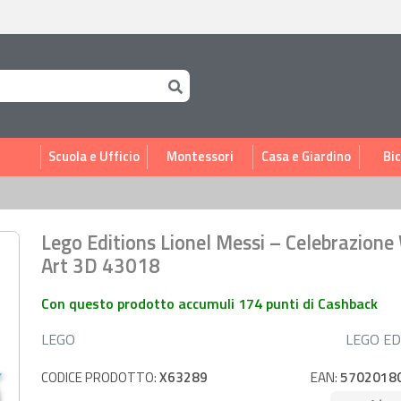
i
Scuola e Ufficio
Montessori
Casa e Giardino
Bic
Lego Editions Lionel Messi – Celebrazione
Art 3D 43018
Con questo prodotto accumuli 174 punti di Cashback
LEGO
LEGO ED
CODICE PRODOTTO:
X63289
EAN:
5702018