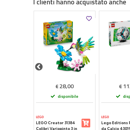
I clienti hanno acquistato anche
,90
28,00
11
€
€
onibile
disponibile
dis
LEGO
LEGO
china
LEGO Creator 31384
Lego Editions 
nardo
Colibrì Variopinto 3 in
da Calcio 4301