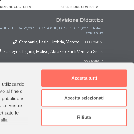
Heartlake Cit
DIZIONE GRATUITA
SPEDIZIONE GRATUITA
SP
Divisione Didattica
ri Uffici: Lun-Ven 9,00-13,00 / 15,00-18,30 - Sab 9,00-13,00 / Prefestivi e
Festivi Chiuso
Campania, Lazio, Umbria, Marche:
0883 494814
Sardegna, Liguria, Molise, Abruzzo, Friuli Venezia Giulia:
0883 494815
Toscana, Lombardia, Piemonte, Veneto, Trentino Alto
Adige:
Accetta tutti
0883 494882
, utilizzando
Sicilia, Puglia, Calabria, Basilicata, Valle D'Aosta:
o al fine di
Accetta selezionati
l pubblico e
Emilia Romagna:
0883 494884
0883 494813
i. Le vostre
ettuato le
Contabilità
Rifiuta
alla
0883 494820
0883 494822