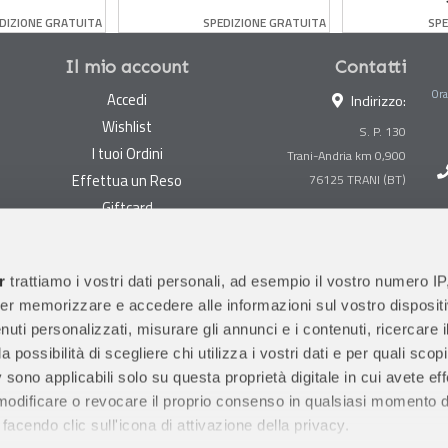
587 Pezzi
DIZIONE GRATUITA
SPEDIZIONE GRATUITA
SPE
Il mio account
Contatti
Ora
Accedi
Indirizzo:
Wishlist
S. P. 130
I tuoi Ordini
Trani-Andria km 0,900
Effettua un Reso
Giftcard
Centralino:
0883 494847
Gestisci cookie
Megastore:
0883 494890
Garanzie
r
trattiamo i vostri dati personali, ad esempio il vostro numero IP
Prima Infanzia:
0883
er memorizzare e accedere alle informazioni sul vostro dispositiv
Condizioni di vendita
494858
uti personalizzati, misurare gli annunci e i contenuti, ricercare i
Spedizioni e Resi
Orari di apertura al pubblico
a possibilità di scegliere chi utilizza i vostri dati e per quali scop
Pagamenti sicuri
 sono applicabili solo su questa proprietà digitale in cui avete eff
 modificare o revocare il proprio consenso in qualsiasi momento d
facendo clic sull'icona di attivazione della privacy.