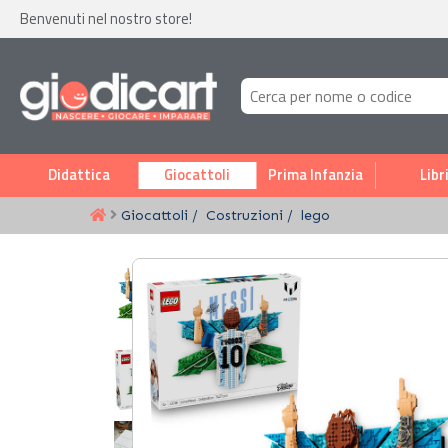
Benvenuti nel nostro store!
Didattica
Giocattoli
Prima Infanzia
Libr
Giocattoli
Costruzioni
lego