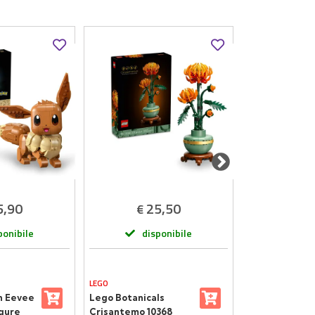
5,90
25,50
8
€
€
ponibile
disponibile
dis
LEGO
LEGO
n Eevee
Lego Botanicals
LEGO Friends
igure
Crisantemo 10368
dell’Amicizia