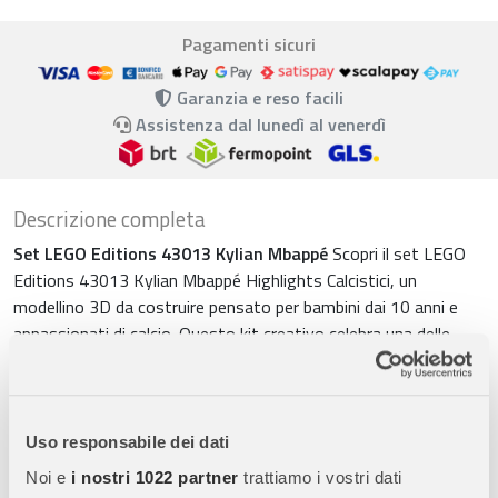
Pagamenti sicuri
Garanzia e reso facili
Assistenza dal lunedì al venerdì
Descrizione completa
Set LEGO Editions 43013 Kylian Mbappé
Scopri il set LEGO
Editions 43013 Kylian Mbappé Highlights Calcistici, un
modellino 3D da costruire pensato per bambini dai 10 anni e
appassionati di calcio. Questo kit creativo celebra una delle
stelle più amate del calcio moderno, combinando gioco,
collezionismo e decorazione.
Tributo al campione Kylian Mbappé
Ricrea l’energia e il
Uso responsabile dei dati
talento di Kylian Mbappé con un set che richiama i colori della
Noi e
i nostri 1022 partner
trattiamo i vostri dati
nazionale francese. Il design include il numero 10 e dettagli