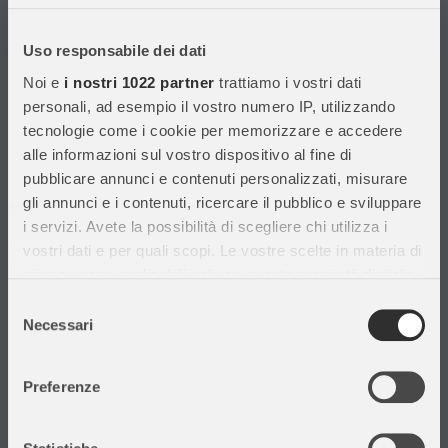
Con migliaia di prodotti disponibili, forniamo prodotti di qualità per
soddisfare le esigenze dei clienti.
Uso responsabile dei dati
Noi e
i nostri 1022 partner
trattiamo i vostri dati
Informazioni
personali, ad esempio il vostro numero IP, utilizzando
tecnologie come i cookie per memorizzare e accedere
Assistenza Clienti
alle informazioni sul vostro dispositivo al fine di
Chi siamo
pubblicare annunci e contenuti personalizzati, misurare
Privacy Policy
gli annunci e i contenuti, ricercare il pubblico e sviluppare
Cataloghi
i servizi. Avete la possibilità di scegliere chi utilizza i
Volantini
vostri dati e per quali scopi. Le vostre scelte in materia di
Opportunità di lavoro
privacy sono applicabili solo su questa proprietà digitale
DURC e Tracciabilità
in cui avete effettuato le vostre scelte. È possibile
Selezione
Rilevazione Misure Radiatori
modificare o revocare il proprio consenso in qualsiasi
Necessari
del
momento dalla Dichiarazione sui cookie o facendo clic
consenso
sull'icona di attivazione della privacy.
Preferenze
Con il tuo consenso, vorremmo anche:
Il mio account
raccogliere informazioni sulla tua posizione