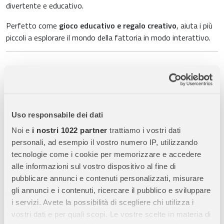
divertente e educativo.
Perfetto come
gioco educativo e regalo creativo
, aiuta i più
piccoli a esplorare il mondo della fattoria in modo interattivo.
Caratteristiche Principali:
Tema Fattoria:
6 pezzi a incastro che rappresentano
animali
tipici della fattoria
, per un’esperienza ludica e realistica.
Uso responsabile dei dati
Apprendimento di Forme e Colori:
I bambini imparano a
riconoscere
forme, colori e spazi
posizionando correttamente
Noi e
i nostri 1022 partner
trattiamo i vostri dati
i pezzi.
personali, ad esempio il vostro numero IP, utilizzando
tecnologie come i cookie per memorizzare e accedere
Nomi degli Animali:
Stimola l’apprendimento dei
nomi degli
alle informazioni sul vostro dispositivo al fine di
animali
presenti nel puzzle.
pubblicare annunci e contenuti personalizzati, misurare
Pezzi con Pomelli:
Facilita la presa e la manipolazione,
gli annunci e i contenuti, ricercare il pubblico e sviluppare
migliorando
motricità fine e coordinazione mano-occhio
.
i servizi. Avete la possibilità di scegliere chi utilizza i
Supporto Originale:
Il tabellone è sagomato con
elementi del
vostri dati e per quali scopi. Le vostre scelte in materia di
paesaggio della fattoria
, aggiungendo interesse visivo e