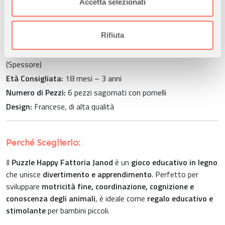
Accetta selezionati
annunci, per fornire funzionalità dei social media e per
Dettagli del Prodotto:
analizzare il nostro traffico. Condividiamo inoltre
informazioni sul modo in cui utilizza il nostro sito con i
Rifiuta
Materiale:
Legno resistente e sicuro
nostri partner che si occupano di analisi dei dati web,
Dimensioni Puzzle:
28 cm (L) x 21,7 cm (H) x 2,4 cm
pubblicità e social media, i quali potrebbero combinarle
(Spessore)
con altre informazioni che ha fornito loro o che hanno
Età Consigliata:
18 mesi – 3 anni
raccolto dal suo utilizzo dei loro servizi.
Numero di Pezzi:
6 pezzi sagomati con pomelli
Design:
Francese, di alta qualità
Perché Sceglierlo:
Il
Puzzle Happy Fattoria Janod
è un
gioco educativo in legno
che unisce
divertimento e apprendimento
. Perfetto per
sviluppare
motricità fine, coordinazione, cognizione e
conoscenza degli animali
, è ideale come
regalo educativo e
stimolante
per bambini piccoli.