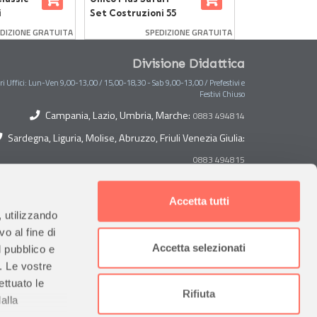
i
Set Costruzioni 55
Vileda e
Elementi
Aspirapolvere
DIZIONE GRATUITA
SPEDIZIONE GRATUITA
SP
Batterie
Divisione Didattica
ri Uffici: Lun-Ven 9,00-13,00 / 15,00-18,30 - Sab 9,00-13,00 / Prefestivi e
Festivi Chiuso
Campania, Lazio, Umbria, Marche:
0883 494814
Sardegna, Liguria, Molise, Abruzzo, Friuli Venezia Giulia:
0883 494815
Toscana, Lombardia, Piemonte, Veneto, Trentino Alto
Adige:
Accetta tutti
0883 494882
, utilizzando
Sicilia, Puglia, Calabria, Basilicata, Valle D'Aosta:
o al fine di
Accetta selezionati
l pubblico e
Emilia Romagna:
0883 494884
0883 494813
i. Le vostre
ettuato le
Contabilità
Rifiuta
alla
0883 494820
0883 494822