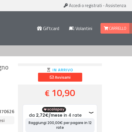
Accedi
o registrati
-
Assistenza
Giftcard
Volantini
CARRELLO
egno
IN ARRIVO
Avvisami
10,90
€
370626
esi