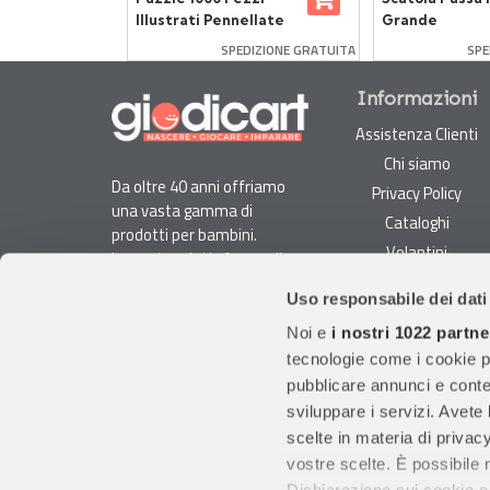
o
Illustrati Pennellate
Grande
di Parigi
DIZIONE GRATUITA
SPEDIZIONE GRATUITA
SPE
Informazioni
Assistenza Clienti
Chi siamo
Da oltre 40 anni offriamo
Privacy Policy
una vasta gamma di
Cataloghi
prodotti per bambini.
Volantini
La nostra piattaforma di
Opportunità di lavoro
e-commerce è ideale per
Uso responsabile dei dati
genitori e specialisti alla
DURC e Tracciabilità
ricerca di giocattoli, articoli
Noi e
i nostri 1022 partne
Rilevazione Misure
per l'infanzia, cancelleria e
tecnologie come i cookie p
Radiatori
arredi.
pubblicare annunci e conten
Con migliaia di prodotti
sviluppare i servizi. Avete l
disponibili, forniamo
scelte in materia di privacy
prodotti di qualità per
vostre scelte. È possibile
soddisfare le esigenze dei