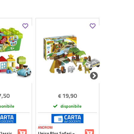
7,50
19,90
4
€
€
ponibile
disponibile
dis
ANDRONI
KLEIN
lassic
Unico Plus Safari –
Carrello Puliz