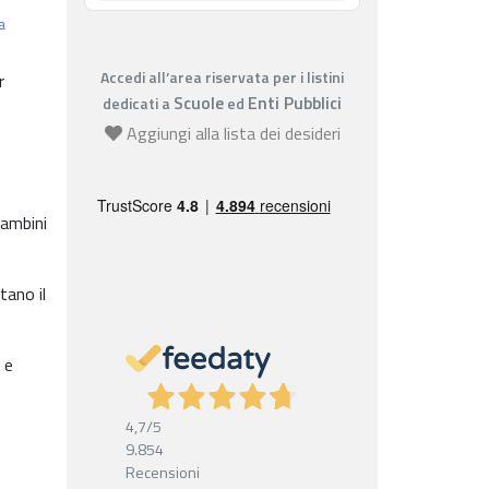
a
Accedi all’area riservata per i listini
r
Scuole
Enti Pubblici
dedicati a
ed
Aggiungi alla lista dei desideri
bambini
tano il
 e
4,7
/5
9.854
Recensioni