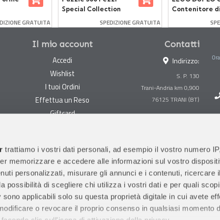
Special Collection
Contenitore d
Disney Princess
Mattoncini
DIZIONE GRATUITA
SPEDIZIONE GRATUITA
SPE
Cenerentola
Il mio account
Contatti
Ora
Accedi
Indirizzo:
Wishlist
S. P. 130
I tuoi Ordini
Trani-Andria km 0,900
Effettua un Reso
Giftcard
Centralino:
0883 494847
Gestisci cookie
Megastore:
0883 494890
Garanzie
r
trattiamo i vostri dati personali, ad esempio il vostro numero IP
Prima Infanzia:
0883
er memorizzare e accedere alle informazioni sul vostro dispositiv
Condizioni di vendita
494858
uti personalizzati, misurare gli annunci e i contenuti, ricercare i
Spedizioni e Resi
Orari di apertura al pubblico
a possibilità di scegliere chi utilizza i vostri dati e per quali scop
Pagamenti sicuri
 sono applicabili solo su questa proprietà digitale in cui avete eff
 modificare o revocare il proprio consenso in qualsiasi momento d