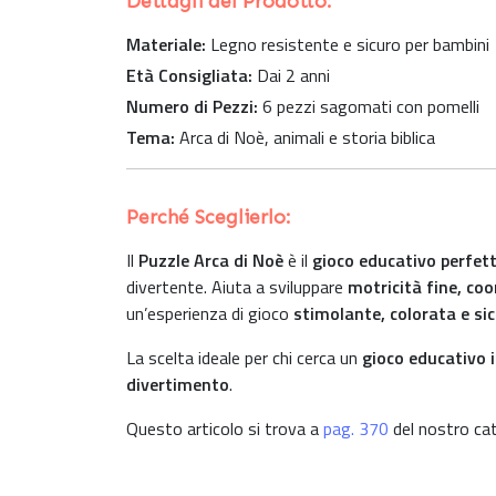
Dettagli del Prodotto:
Materiale:
Legno resistente e sicuro per bambini
Età Consigliata:
Dai 2 anni
Numero di Pezzi:
6 pezzi sagomati con pomelli
Tema:
Arca di Noè, animali e storia biblica
Perché Sceglierlo:
Il
Puzzle Arca di Noè
è il
gioco educativo perfetto
divertente. Aiuta a sviluppare
motricità fine, coo
un’esperienza di gioco
stimolante, colorata e si
La scelta ideale per chi cerca un
gioco educativo 
divertimento
.
Questo articolo si trova a
pag. 370
del nostro cat