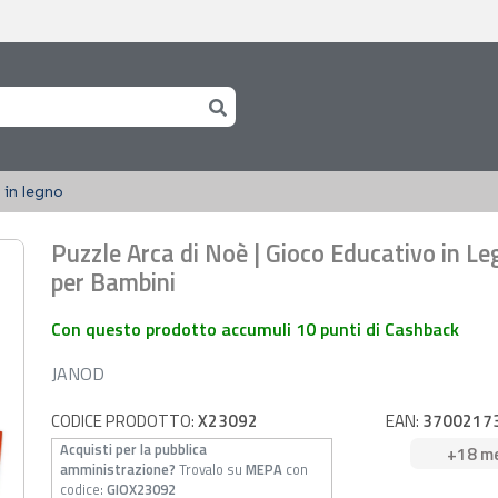
 in legno
Puzzle Arca di Noè | Gioco Educativo in L
per Bambini
Con questo prodotto accumuli 10 punti di Cashback
JANOD
CODICE PRODOTTO:
X23092
EAN:
3700217
Acquisti per la pubblica
+18 m
amministrazione?
Trovalo su
MEPA
con
codice:
GIOX23092