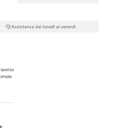
Assistenza dal lunedì al venerdì
raverso
stimola
e
.