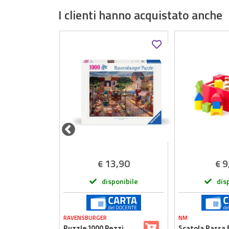
I clienti hanno acquistato anche
,90
13,90
9
€
€
onibile
disponibile
dis
RAVENSBURGER
NM
Puzzle 1000 Pezzi
Scatola Passa