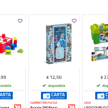
,99
12,50
2
€
€
ponibile
disponibile
dis
CLEMENTONI PUZZLE
LEGO
 Forme
Puzzle 500 Pezzi
LEGO DUPLO C