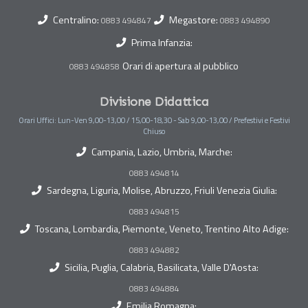
Centralino:
Megastore:
0883 494847
0883 494890
Prima Infanzia:
Orari di apertura al pubblico
0883 494858
Divisione Didattica
Orari Uffici: Lun-Ven 9,00-13,00 / 15,00-18,30 - Sab 9,00-13,00 / Prefestivi e Festivi
Chiuso
Campania, Lazio, Umbria, Marche:
0883 494814
Sardegna, Liguria, Molise, Abruzzo, Friuli Venezia Giulia:
0883 494815
Toscana, Lombardia, Piemonte, Veneto, Trentino Alto Adige:
0883 494882
Sicilia, Puglia, Calabria, Basilicata, Valle D'Aosta:
0883 494884
Emilia Romagna: