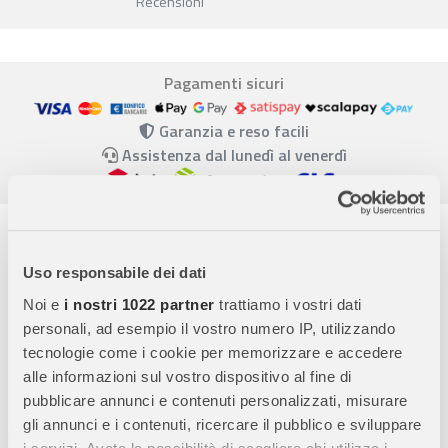
Recensioni
Pagamenti sicuri
Garanzia e reso facili
Assistenza dal lunedì al venerdì
Descrizione completa
Uso responsabile dei dati
Janod - Magneti’Stories I Pompieri: Storie di
Salvataggio e Avventura
Noi e
i nostri 1022 partner
trattiamo i vostri dati
personali, ad esempio il vostro numero IP, utilizzando
Libro Magnetico da Aprire
Il libro magnetico Janod -
tecnologie come i cookie per memorizzare e accedere
Magneti’Stories I Pompieri offre ai bambini la possibilità di
alle informazioni sul vostro dispositivo al fine di
creare storie di salvataggio emozionanti. Con 30 calamite a
pubblicare annunci e contenuti personalizzati, misurare
forma di pompieri, veicoli di soccorso e elementi decorativi,
gli annunci e i contenuti, ricercare il pubblico e sviluppare
possono posizionare i magneti sulla strada illustrata.