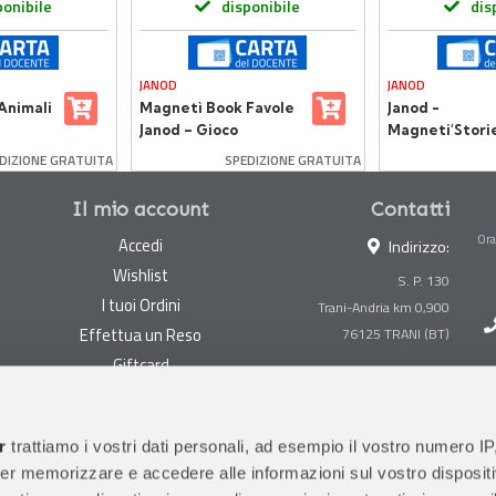
ponibile
disponibile
dis
JANOD
JANOD
Animali
Magnetì Book Favole
Janod -
Janod – Gioco
Magneti'Stori
netico
Magnetico Educativo
Animali d'Afric
DIZIONE GRATUITA
SPEDIZIONE GRATUITA
per Bambini
Gioco Educativ
Calamite
Il mio account
Contatti
Ora
Accedi
Indirizzo:
Wishlist
S. P. 130
I tuoi Ordini
Trani-Andria km 0,900
Effettua un Reso
Giftcard
Centralino:
0883 494847
Gestisci cookie
Megastore:
0883 494890
Garanzie
r
trattiamo i vostri dati personali, ad esempio il vostro numero IP
Prima Infanzia:
0883
er memorizzare e accedere alle informazioni sul vostro dispositiv
Condizioni di vendita
494858