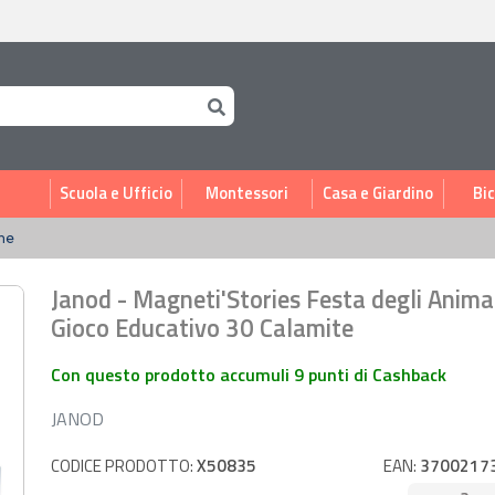
i
Scuola e Ufficio
Montessori
Casa e Giardino
Bic
he
Janod - Magneti'Stories Festa degli Animal
Gioco Educativo 30 Calamite
Con questo prodotto accumuli 9 punti di Cashback
JANOD
CODICE PRODOTTO:
X50835
EAN:
3700217