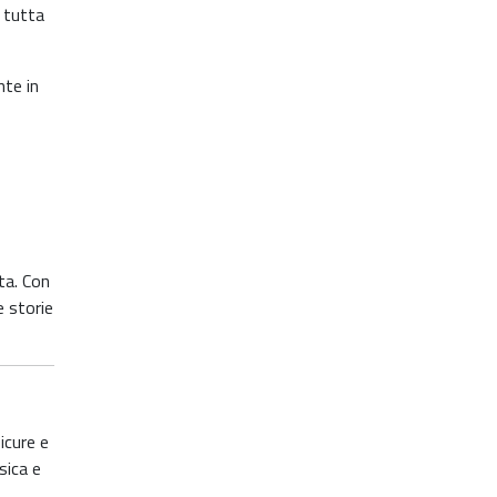
e tutta
nte in
ta. Con
e storie
icure e
sica e