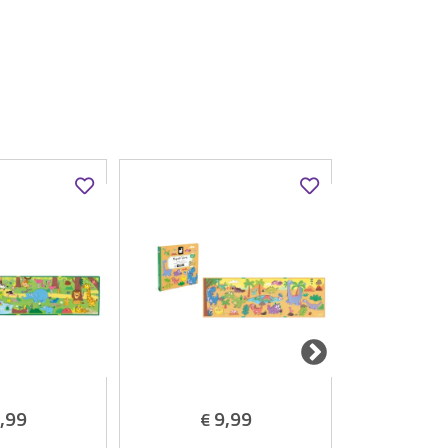
,99
9,99
9
€
€