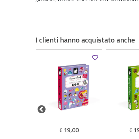
I clienti hanno acquistato anche
,99
19,00
1
€
€