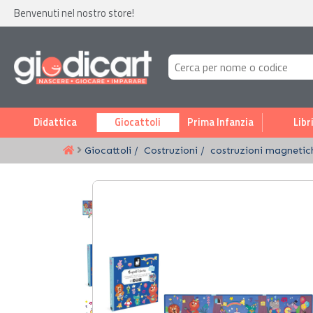
Benvenuti nel nostro store!
Didattica
Giocattoli
Prima Infanzia
Libr
Giocattoli
Costruzioni
costruzioni magnetic