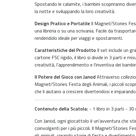
Spostando le calamite, i bambini scopriranno divers
la notte e sviluppando la loro creatività.
Design Pratico e Portatile
Il Magneti’Stories Fes
una libreria o su una scrivania. Facile da trasport
rendendolo ideale per viaggi e spostamenti.
Caratteristiche del Prodotto
Il set include un g
cartone FSC rigido, il libro si divide in 3 parti e 
creatività, l’apprendimento e l’inventiva dei bambini
Il Potere del Gioco con Janod
Attraverso collezio
Magneti’Stories Festa degli Animali, i piccoli scop
che li aiutano a crescere divertendosi e imparando
Contenuto della Scatola:
- 1 libro in 3 parti - 3
Con Janod, ogni giocattolo è un’avventura che stim
coinvolgenti per i più piccoli. Il Magneti’Stories 
gli animali, creando storie di festa e divertimento.