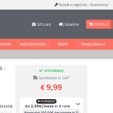
Accedi
o registrati
-
Assistenza
Giftcard
Volantini
CARRELLO
iclette
Auto Elettriche
Kidult
Tempo Libero e
Sport
i -
DISPONIBILE
Spedizione in 24h*
9,99
€
354558