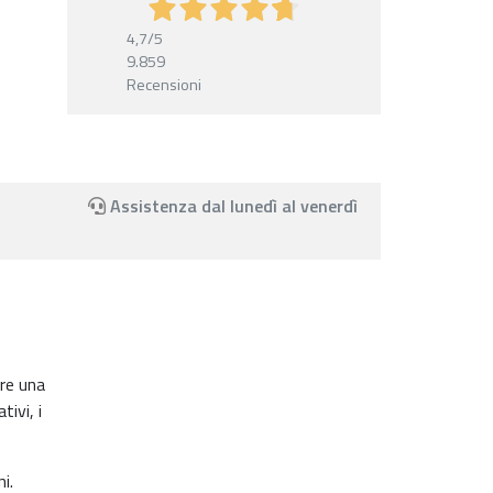
4,7
/5
9.859
Recensioni
Assistenza dal lunedì al venerdì
are una
ivi, i
i.