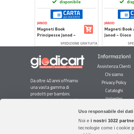
onibile
disponibile
dis
JANOD
JANOD
Magnetì Book
Magnetì Book 
s La
Principesse Janod –
Janod – Gioco
o
Gioco Educativo
Educativo Mag
SPEDIZIONE GRATUITA
SPE
Magnetico per
per Bambini
Bambine
Informazioni
Assistenza Clienti
Chi siamo
Da oltre 40 anni offriamo
Privacy Policy
una vasta gamma di
Cataloghi
prodotti per bambini.
Volantini
La nostra piattaforma di
Opportunità di lavoro
e-commerce è ideale per
Uso responsabile dei dati
genitori e specialisti alla
DURC e Tracciabilità
ricerca di giocattoli, articoli
Noi e
i nostri 1022 partne
Rilevazione Misure
per l'infanzia, cancelleria e
tecnologie come i cookie p
Radiatori
arredi.