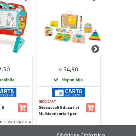
2,50
54,90
1
€
€
ponibile
disponibile
dis
GIODICART
DJECO
 E
Giocattoli Educativi
Svita e Avvita
Multisensoriali per
Bambini 36+ Mesi –
DIZIONE GRATUITA
SP
Metodo Montessori
Divisione Didattica