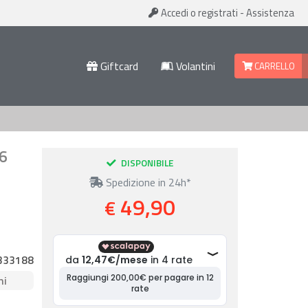
Accedi
o registrati
-
Assistenza
Giftcard
Volantini
CARRELLO
16
DISPONIBILE
Spedizione in 24h*
49,90
€
333188
ni