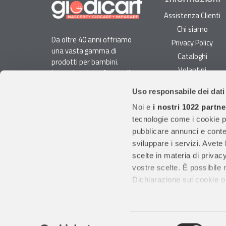
Assistenza Clienti
Chi siamo
Da oltre 40 anni offriamo
Privacy Policy
una vasta gamma di
Cataloghi
prodotti per bambini.
Volantini
La nostra piattaforma di
Opportunità di lavoro
e-commerce è ideale per
Uso responsabile dei dati
genitori e specialisti alla
DURC e Tracciabilità
ricerca di giocattoli, articoli
Noi e
i nostri 1022 partne
Rilevazione Misure
per l'infanzia, cancelleria e
tecnologie come i cookie p
Radiatori
arredi.
pubblicare annunci e conten
Con migliaia di prodotti
sviluppare i servizi. Avete l
disponibili, forniamo
scelte in materia di privacy
prodotti di qualità per
vostre scelte. È possibile
soddisfare le esigenze dei
Dichiarazione sui cookie o 
clienti.
Con il tuo consenso, vor
raccogliere informazio
Gruppo Giodicart srl
S. P. 130 Trani-Andria k
Selezione