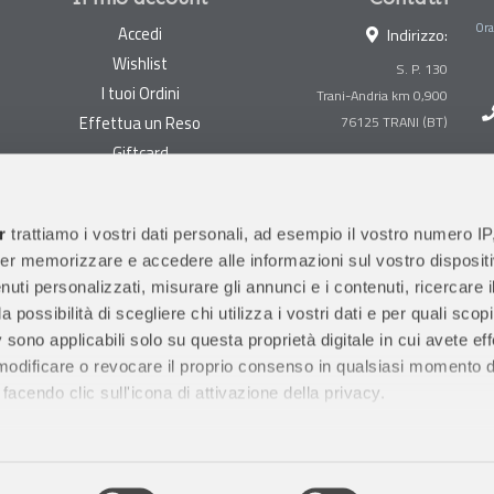
Ora
Accedi
Indirizzo:
Wishlist
S. P. 130
I tuoi Ordini
Trani-Andria km 0,900
Effettua un Reso
Giftcard
Centralino:
0883 494847
Gestisci cookie
Megastore:
0883 494890
Garanzie
r
trattiamo i vostri dati personali, ad esempio il vostro numero IP
Prima Infanzia:
0883
er memorizzare e accedere alle informazioni sul vostro dispositiv
Condizioni di vendita
494858
uti personalizzati, misurare gli annunci e i contenuti, ricercare i
Spedizioni e Resi
Orari di apertura al pubblico
a possibilità di scegliere chi utilizza i vostri dati e per quali scop
Pagamenti sicuri
 sono applicabili solo su questa proprietà digitale in cui avete eff
 modificare o revocare il proprio consenso in qualsiasi momento d
facendo clic sull'icona di attivazione della privacy.
remmo anche:
ni sulla tua posizione geografica, con un'approssimazione di qu
m 0,900 (16 bis uscita Trani Nord)
76125 TRANI (BT)
P. IVA IT04