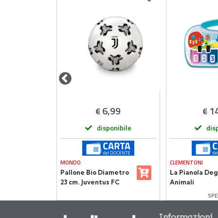
,90
6,99
1
€
€
onibile
disponibile
dis
MONDO
CLEMENTONI
n Legno
Pallone Bio Diametro
La Pianola Deg
23 cm. Juventus FC
Animali
SPE
Informazioni