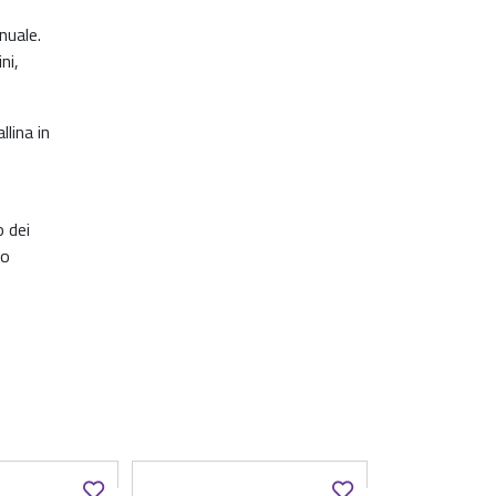
nuale.
ni,
llina in
o dei
co