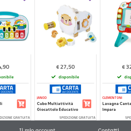
4,90
27,50
3
€
€
ponibile
disponibile
dis
JANOD
CLEMENTONI
li
Cubo Multiattività
Lavagna Canta
Giocattolo Educativo
Impara
Pecorella
DIZIONE GRATUITA
SPEDIZIONE GRATUITA
SPE
Il mio account
Contatti