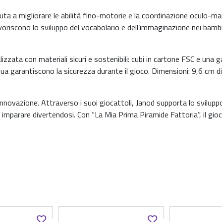
a a migliorare le abilità fino-motorie e la coordinazione oculo-ma
avoriscono lo sviluppo del vocabolario e dell’immaginazione nei bambi
izzata con materiali sicuri e sostenibili: cubi in cartone FSC e una ga
qua garantiscono la sicurezza durante il gioco. Dimensioni: 9,6 cm di
innovazione. Attraverso i suoi giocattoli, Janod supporta lo svilupp
imparare divertendosi. Con “La Mia Prima Piramide Fattoria”, il gio