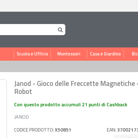
i
Scuola e Ufficio
Montessori
Casa e Giardino
Bic
Janod - Gioco delle Freccette Magnetiche 
Robot
Con questo prodotto accumuli 21 punti di Cashback
JANOD
CODICE PRODOTTO:
X50851
EAN:
3700217