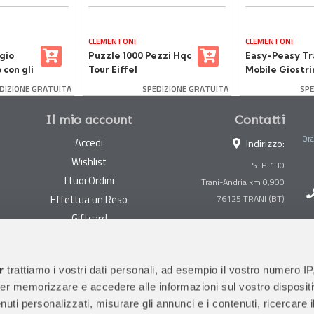
CLEMENTONI
CLEMENTONI
gio
Puzzle 1000 Pezzi Hqc
Easy-Peasy Tr
 con gli
Tour Eiffel
Mobile Giostri
DIZIONE GRATUITA
SPEDIZIONE GRATUITA
SPE
Il mio account
Contatti
Ora
Accedi
Indirizzo:
Wishlist
S. P. 130
I tuoi Ordini
Trani-Andria km 0,900
Effettua un Reso
Giftcard
Centralino:
0883 494847
Gestisci cookie
Megastore:
0883 494890
Garanzie
r
trattiamo i vostri dati personali, ad esempio il vostro numero IP
Prima Infanzia:
0883
er memorizzare e accedere alle informazioni sul vostro dispositiv
Condizioni di vendita
494858
uti personalizzati, misurare gli annunci e i contenuti, ricercare i
Spedizioni e Resi