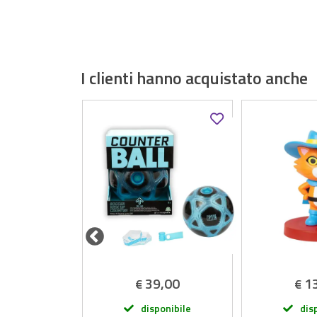
I clienti hanno acquistato anche
,50
39,00
1
€
€
onibile
disponibile
dis