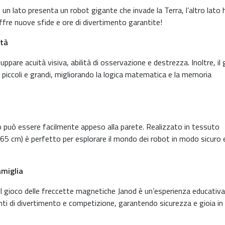
à: un lato presenta un robot gigante che invade la Terra, l’altro lato 
offre nuove sfide e ore di divertimento garantite!
ità
luppare acuità visiva, abilità di osservazione e destrezza. Inoltre, il
 piccoli e grandi, migliorando la logica matematica e la memoria
ico può essere facilmente appeso alla parete. Realizzato in tessuto
 65 cm) è perfetto per esplorare il mondo dei robot in modo sicuro 
amiglia
il gioco delle freccette magnetiche Janod è un’esperienza educativa
nti di divertimento e competizione, garantendo sicurezza e gioia in