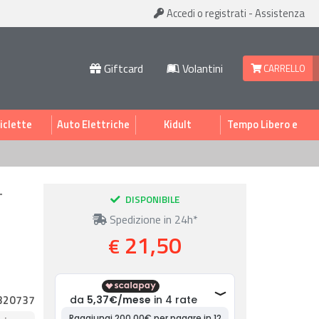
Accedi
o registrati
-
Assistenza
Giftcard
Volantini
CARRELLO
iclette
Auto Elettriche
Kidult
Tempo Libero e
Sport
-
DISPONIBILE
Spedizione in 24h*
21,50
€
320737