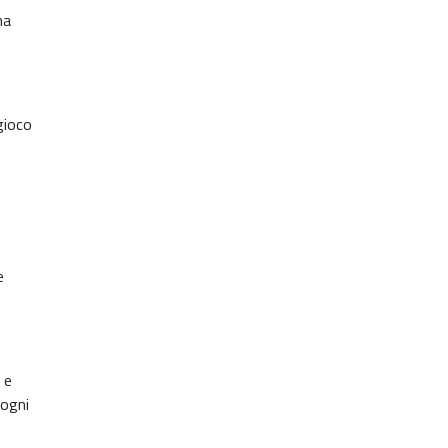
ha
 gioco
e
 e
 ogni