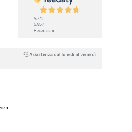
4,7
/5
9.857
Recensioni
Assistenza dal lunedì al venerdì
e
senza