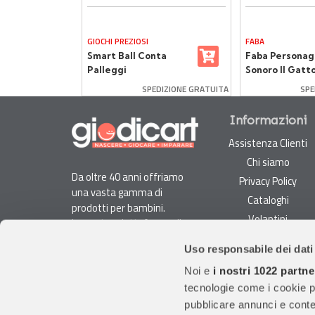
GIOCHI PREZIOSI
FABA
per
Smart Ball Conta
Faba Personag
enza
Palleggi
Sonoro Il Gatto
Stivali
SPEDIZIONE GRATUITA
SPE
Informazioni
Assistenza Clienti
Chi siamo
Da oltre 40 anni offriamo
Privacy Policy
una vasta gamma di
Cataloghi
prodotti per bambini.
Volantini
La nostra piattaforma di
Opportunità di lavoro
e-commerce è ideale per
Uso responsabile dei dati
genitori e specialisti alla
DURC e Tracciabilità
ricerca di giocattoli, articoli
Noi e
i nostri 1022 partne
Rilevazione Misure
per l'infanzia, cancelleria e
tecnologie come i cookie p
Radiatori
arredi.
pubblicare annunci e conten