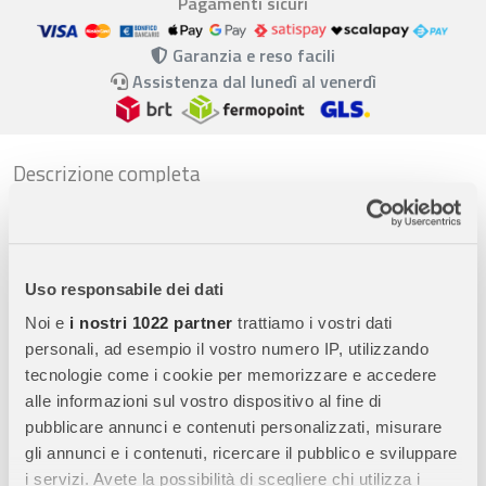
Pagamenti sicuri
Garanzia e reso facili
Assistenza dal lunedì al venerdì
Descrizione completa
Scopri Janod - Tavolo Multiattività Sweet Cocoon
Tavolo Multiattività Completo:
Janod presenta il Tavolo
Multiattività Sweet Cocoon, progettato per bambini dai 18 ai
Uso responsabile dei dati
36 mesi. Questo tavolo offre 5 attività educative, tra cui 4
Noi e
i nostri 1022 partner
trattiamo i vostri dati
ingranaggi removibili, un labirinto, 2 specchi, una lente
personali, ad esempio il vostro numero IP, utilizzando
d’ingrandimento e una ruota dei colori.
tecnologie come i cookie per memorizzare e accedere
Tema Giardino Incantevole:
Il tavolo multisensoriale è
alle informazioni sul vostro dispositivo al fine di
ispirato al mondo del giardino, popolato da simpatici insetti
pubblicare annunci e contenuti personalizzati, misurare
come ragnetti e coccinelle. Un bruco di perle scorrevoli stimola
gli annunci e i contenuti, ricercare il pubblico e sviluppare
la curiosità e l’immaginazione del bambino attraverso il gioco.
i servizi. Avete la possibilità di scegliere chi utilizza i