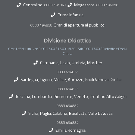
Centralino:
Megastore:
0883 494847
0883 494890
Prima Infanzia:
Orari di apertura al pubblico
0883 494858
Divisione Didattica
Orari Uffici: Lun-Ven 9,00-13,00 / 15,00-18,30 - Sab 9,00-13,00 / Prefestivi e Festivi
Chiuso
Campania, Lazio, Umbria, Marche:
0883 494814
Sardegna, Liguria, Molise, Abruzzo, Friuli Venezia Giulia:
0883 494815
Toscana, Lombardia, Piemonte, Veneto, Trentino Alto Adige:
0883 494882
Sicilia, Puglia, Calabria, Basilicata, Valle D'Aosta:
0883 494884
Emilia Romagna: