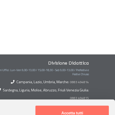
Divisione Didattica
ri Uffici: Lun-Ven 9,00-13,00 / 15,00-18,30 - Sab 9,00-13,00 / Prefestivi e
Festivi Chiuso
Campania, Lazio, Umbria, Marche:
0883 494814
Sardegna, Liguria, Molise, Abruzzo, Friuli Venezia Giulia:
0883 494815
Toscana, Lombardia, Piemonte, Veneto, Trentino Alto
Adige:
Accetta tutti