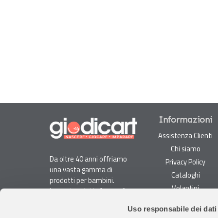
Informazioni
Assistenza Clienti
Chi siamo
Da oltre 40 anni offriamo
Privacy Policy
una vasta gamma di
Cataloghi
prodotti per bambini.
Volantini
La nostra piattaforma di
Opportunità di lavoro
e-commerce è ideale per
Uso responsabile dei dati
genitori e specialisti alla
DURC e Tracciabilità