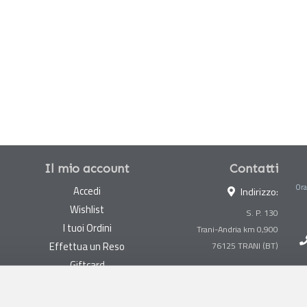
Il mio account
Contatti
Ora
Accedi
Indirizzo:
Wishlist
S. P. 130
I tuoi Ordini
Trani-Andria km 0,900
Effettua un Reso
Giftcard
Centralino:
0883 494847
Gestisci cookie
Megastore:
0883 494890