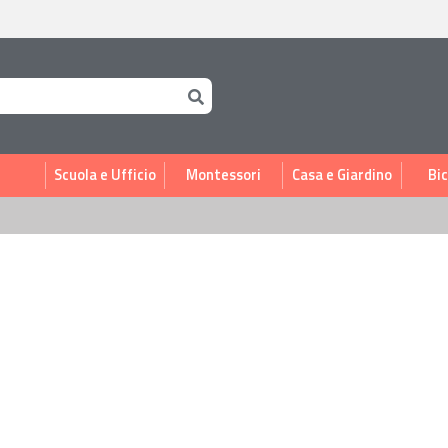
i
Scuola e Ufficio
Montessori
Casa e Giardino
Bic