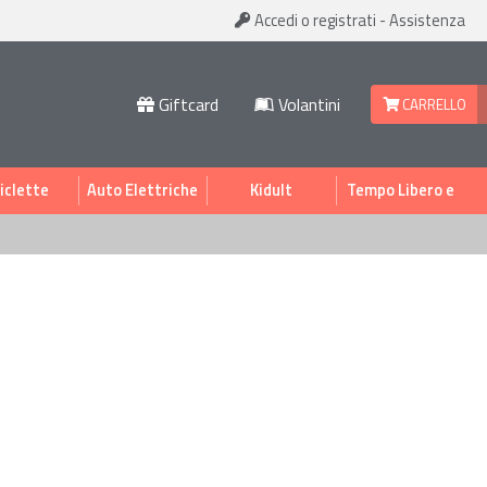
Accedi
o registrati
-
Assistenza
Giftcard
Volantini
CARRELLO
iclette
Auto Elettriche
Kidult
Tempo Libero e
Sport