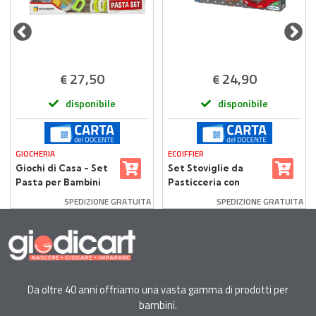
27,50
24,90
€
€
disponibile
disponibile
GIOCHERIA
ECOIFFIER
Giochi di Casa - Set
Set Stoviglie da
Pasta per Bambini
Pasticceria con
con Accessori e
Impastatrice - Gioco
SPEDIZIONE GRATUITA
SPEDIZIONE GRATUITA
Effetti Sonori
Creativo per
Bambini
Da oltre 40 anni offriamo una vasta gamma di prodotti per
bambini.