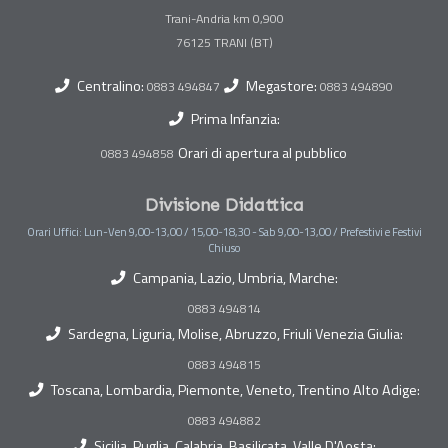
Trani-Andria km 0,900
Centralino:
Megastore:
0883 494847
0883 494890
Prima Infanzia:
Orari di apertura al pubblico
0883 494858
Divisione Didattica
Orari Uffici: Lun-Ven 9,00-13,00 / 15,00-18,30 - Sab 9,00-13,00 / Prefestivi e Festivi
Chiuso
Campania, Lazio, Umbria, Marche:
0883 494814
Sardegna, Liguria, Molise, Abruzzo, Friuli Venezia Giulia:
0883 494815
Toscana, Lombardia, Piemonte, Veneto, Trentino Alto Adige:
0883 494882
Sicilia, Puglia, Calabria, Basilicata, Valle D'Aosta: