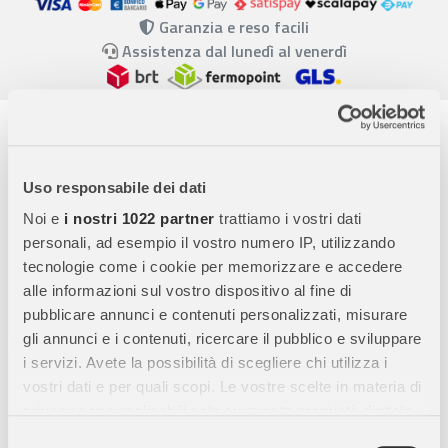
Garanzia e reso facili
Assistenza dal lunedì al venerdì
Descrizione completa
Janod - Bancarella Applepop con Registratore di Cassa e
Accessori
Uso responsabile dei dati
Noi e
i nostri 1022 partner
trattiamo i vostri dati
Scopri la Bancarella Applepop di Janod, un gioco educativo in
personali, ad esempio il vostro numero IP, utilizzando
legno FSC che include 1 espositore, 1 registratore di cassa, 4
tecnologie come i cookie per memorizzare e accedere
lecca-lecca, 2 mele caramellate, banconote, monete e
alle informazioni sul vostro dispositivo al fine di
gessetti. Perfetta per stimolare l’immaginazione dei bambini
pubblicare annunci e contenuti personalizzati, misurare
dai 3 agli 8 anni.
gli annunci e i contenuti, ricercare il pubblico e sviluppare
i servizi. Avete la possibilità di scegliere chi utilizza i
Gioco Realistico e Divertente
vostri dati e per quali scopi. Le vostre scelte in materia di
Il registratore di cassa è dotato di morbidi pulsanti, una
privacy sono applicabili solo su questa proprietà digitale
lavagnetta per calcoli e annotazioni, un cassetto per il denaro
in cui avete effettuato le vostre scelte. È possibile
Selezione