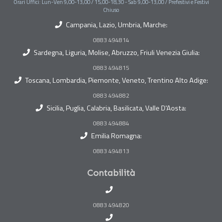
Orari Uffici: Lun-Ven 9,00-13,00 / 15,00-18,30 - Sab 9,00-13,00 / Prefestivi e Festivi
Chiuso
Campania, Lazio, Umbria, Marche:
0883 494814
Sardegna, Liguria, Molise, Abruzzo, Friuli Venezia Giulia:
0883 494815
Toscana, Lombardia, Piemonte, Veneto, Trentino Alto Adige:
0883 494882
Sicilia, Puglia, Calabria, Basilicata, Valle D'Aosta:
0883 494884
Emilia Romagna:
0883 494813
Contabilità
0883 494820