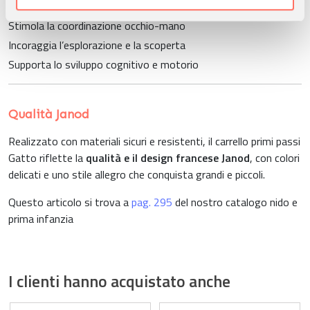
Favorisce l’autonomia e la fiducia in sé
nostri partner che si occupano di analisi dei dati web,
pubblicità e social media, i quali potrebbero combinarle
Stimola la coordinazione occhio-mano
con altre informazioni che ha fornito loro o che hanno
Incoraggia l’esplorazione e la scoperta
raccolto dal suo utilizzo dei loro servizi.
Supporta lo sviluppo cognitivo e motorio
Qualità Janod
Realizzato con materiali sicuri e resistenti, il carrello primi passi
Gatto riflette la
qualità e il design francese Janod
, con colori
delicati e uno stile allegro che conquista grandi e piccoli.
Questo articolo si trova a
pag. 295
del nostro catalogo nido e
prima infanzia
I clienti hanno acquistato anche