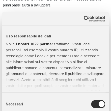
primi passi aiuta a sviluppare:
equilibrio e coordinazione
motricità fine e globale
logica, osservazione e manualità
Uso responsabile dei dati
Grazie alle numerose attività integrate, il bambino impara
divertendosi.
Noi e
i nostri 1022 partner
trattiamo i vostri dati
personali, ad esempio il vostro numero IP, utilizzando
tecnologie come i cookie per memorizzare e accedere
Caratteristiche principali
alle informazioni sul vostro dispositivo al fine di
pubblicare annunci e contenuti personalizzati, misurare
Manubrio regolabile
Altezza regolabile da
47 a 53 cm
, per
gli annunci e i contenuti, ricercare il pubblico e sviluppare
adattarsi alla crescita del bambino.
i servizi. Avete la possibilità di scegliere chi utilizza i
vostri dati e per quali scopi. Le vostre scelte in materia di
8 attività ludiche integrate
Include:
privacy sono applicabili solo su questa proprietà digitale
looping con perline
in cui avete effettuato le vostre scelte. È possibile
Selezione
modificare o revocare il proprio consenso in qualsiasi
forme da incastrare
Necessari
del
momento dalla Dichiarazione sui cookie o facendo clic
consenso