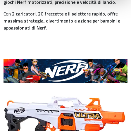
giochi Nerf motorizzati, precisione e velocità di lancio
.
raccolto dal suo utilizzo dei loro servizi.
Con
2 caricatori, 20 freccette e il selettore rapido
, offre
massima strategia, divertimento e azione per bambini e
appassionati di Nerf
.