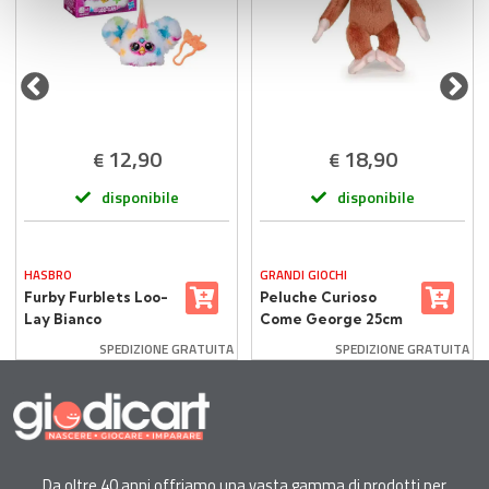
con altre informazioni che ha fornito loro o che hanno
raccolto dal suo utilizzo dei loro servizi.
12,90
18,90
€
€
disponibile
disponibile
HASBRO
GRANDI GIOCHI
Furby Furblets Loo-
Peluche Curioso
Lay Bianco
Come George 25cm
SPEDIZIONE GRATUITA
SPEDIZIONE GRATUITA
Da oltre 40 anni offriamo una vasta gamma di prodotti per