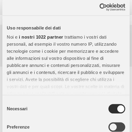
9.852
Recensioni
Uso responsabile dei dati
Pagamenti sicuri
Noi e
i nostri 1022 partner
trattiamo i vostri dati
Garanzia e reso facili
personali, ad esempio il vostro numero IP, utilizzando
Assistenza dal lunedì al venerdì
tecnologie come i cookie per memorizzare e accedere
alle informazioni sul vostro dispositivo al fine di
pubblicare annunci e contenuti personalizzati, misurare
gli annunci e i contenuti, ricercare il pubblico e sviluppare
Descrizione completa
i servizi. Avete la possibilità di scegliere chi utilizza i
Furby Furblets Groo-Vee Viola:
Un adorabile amico in
vostri dati e per quali scopi. Le vostre scelte in materia di
miniatura che emette oltre
45 suoni
, musica da videogioco e
privacy sono applicabili solo su questa proprietà digitale
frasi in Furbish! Questo Furby Furblet interattivo è ideale per i
in cui avete effettuato le vostre scelte. È possibile
Selezione
bambini che cercano un compagno di gioco simpatico e
modificare o revocare il proprio consenso in qualsiasi
Necessari
del
coinvolgente.
momento dalla Dichiarazione sui cookie o facendo clic
consenso
sull'icona di attivazione della privacy.
Design:
Morbido e colorato, in una vivace tonalità viola con
Preferenze