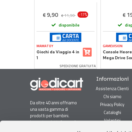
,90
9,90
1
€
€
-17%
11,90
€
onibile
disponibile
dis
MAMATOY
GAMEVISION
o Gallo
Giochi da Viaggio 4 in
Console Heore
o
1
Mega Drive Son
DIZIONE GRATUITA
SPEDIZIONE GRATUITA
Informazioni
Assistenza Clienti
Chi siamo
Da oltre 40 anni offriamo
Privacy Policy
una vasta gamma di
Cataloghi
prodotti per bambini.
Volantini
La nostra piattaforma di
Opportunità di lavoro
e-commerce è ideale per