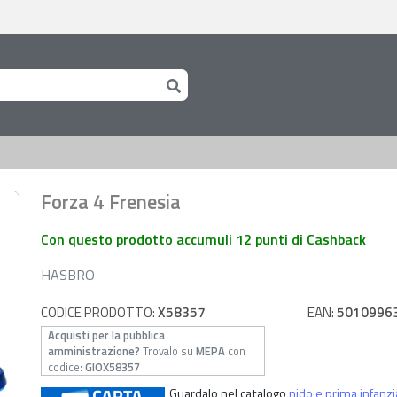
à
Forza 4 Frenesia
Con questo prodotto accumuli 12 punti di Cashback
HASBRO
CODICE PRODOTTO:
X58357
EAN:
5010996
Acquisti per la pubblica
amministrazione?
Trovalo su
MEPA
con
codice:
GIOX58357
Guardalo nel catalogo
nido e prima infanzi