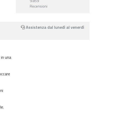
9.859
Recensioni
Assistenza dal lunedì al venerdì
 in una
occare
ni
le.