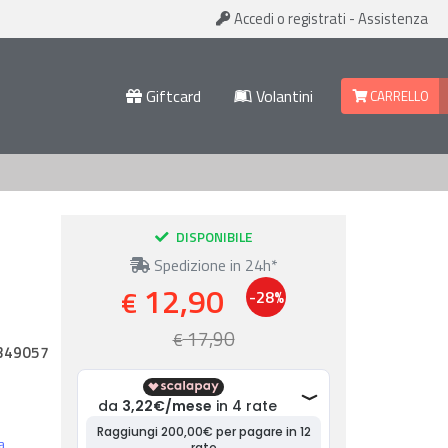
Accedi
o registrati
-
Assistenza
Giftcard
Volantini
CARRELLO
DISPONIBILE
Spedizione in 24h*
12,90
€
-28%
17,90
€
349057
a