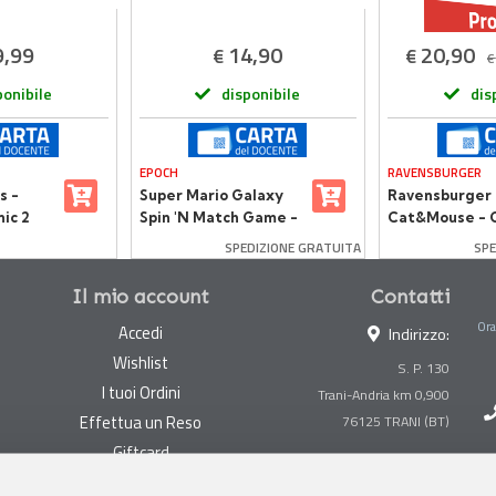
9,99
14,90
20,90
€
€
€
ponibile
disponibile
dis
EPOCH
RAVENSBURGER
s -
Super Mario Galaxy
Ravensburger
ic 2
Spin 'N Match Game -
Cat&Mouse - 
Ruota E Abbina
da Tavolo Fami
SPEDIZIONE GRATUITA
SPE
L'Immagine
Il mio account
Contatti
Ora
Accedi
Indirizzo:
Wishlist
S. P. 130
I tuoi Ordini
Trani-Andria km 0,900
Effettua un Reso
Giftcard
Centralino:
0883 494847
Gestisci cookie