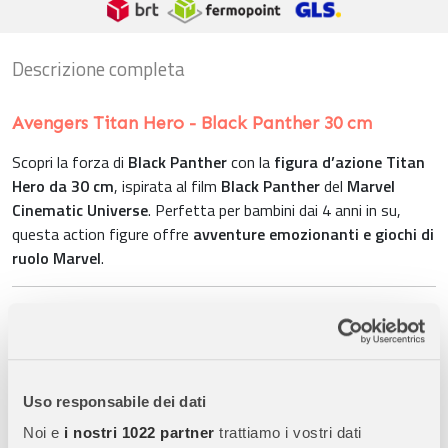
Descrizione completa
Avengers Titan Hero - Black Panther 30 cm
Scopri la forza di
Black Panther
con la
figura d’azione Titan
Hero da 30 cm
, ispirata al film
Black Panther
del
Marvel
Cinematic Universe
. Perfetta per bambini dai 4 anni in su,
questa action figure offre
avventure emozionanti e giochi di
ruolo Marvel
.
Caratteristiche Principali:
Action Figure in Scala 30 cm:
Grandezza ideale per
giochi
interattivi e collezionismo
, con dettagli fedeli al film.
Uso responsabile dei dati
Design Ispirato al Film:
Dettagli accurati che permettono ai
Noi e
i nostri 1022 partner
trattiamo i vostri dati
bambini di
immergersi nelle avventure di T’Challa nei panni