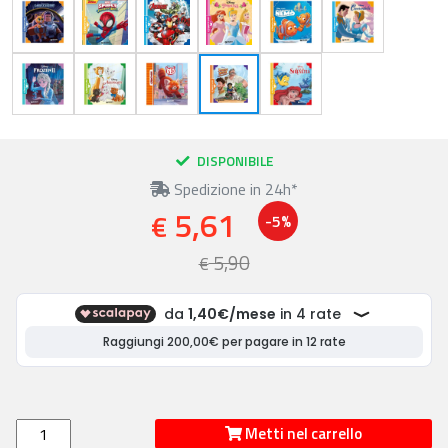
DISPONIBILE
Spedizione in 24h*
5,61
€
-5%
5,90
€
Metti nel carrello