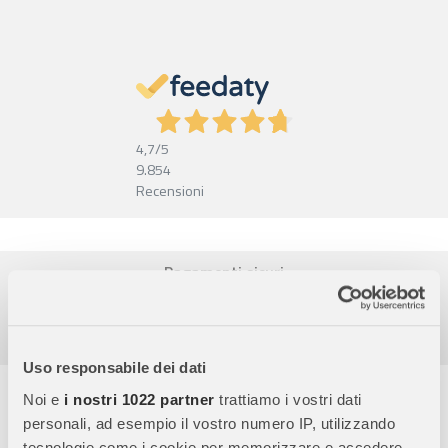
4,7
/5
9.854
Recensioni
Pagamenti sicuri
Garanzia e reso facili
Assistenza dal lunedì al venerdì
Uso responsabile dei dati
Descrizione completa
Noi e
i nostri 1022 partner
trattiamo i vostri dati
personali, ad esempio il vostro numero IP, utilizzando
Una nuova grafica di copertina per il Librottino Disney Lilli e il
tecnologie come i cookie per memorizzare e accedere