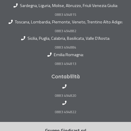
Sardegna, Liguria, Molise, Abruzzo, Friuli Venezia Giulia:
0883 494815
Toscana, Lombardia, Piemonte, Veneto, Trentino Alto Adige:
0883 494882
Sicilia, Puglia, Calabria, Basilicata, Valle D'Aosta:
0883 494884
Emilia Romagna:
0883 494813
Contabilità
0883 494820
0883 494822
Gruppo Giodicart srl