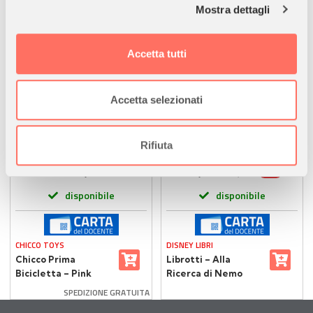
Mostra dettagli
Approfondisci come vengono elaborati i tuoi dati personali
e imposta le tue preferenze nella
sezione dettagli
. Puoi
modificare o ritirare il tuo consenso in qualsiasi momento
Accetta tutti
dalla Dichiarazione sui cookie.
Utilizziamo i cookie per personalizzare contenuti ed
Accetta selezionati
annunci, per fornire funzionalità dei social media e per
analizzare il nostro traffico. Condividiamo inoltre
informazioni sul modo in cui utilizza il nostro sito con i
Rifiuta
nostri partner che si occupano di analisi dei dati web,
33,90
9,41
€
€
-5%
9,90
€
pubblicità e social media, i quali potrebbero combinarle
disponibile
disponibile
con altre informazioni che ha fornito loro o che hanno
raccolto dal suo utilizzo dei loro servizi.
CHICCO TOYS
DISNEY LIBRI
Chicco Prima
Librotti – Alla
Bicicletta – Pink
Ricerca di Nemo
Arrow Balance Bike
Disney
SPEDIZIONE GRATUITA
Senza Pedali