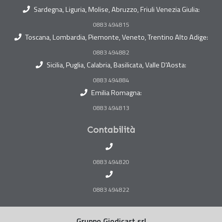
Sardegna, Liguria, Molise, Abruzzo, Friuli Venezia Giulia:
0883 494815
Toscana, Lombardia, Piemonte, Veneto, Trentino Alto Adige:
0883 494882
Sicilia, Puglia, Calabria, Basilicata, Valle D'Aosta:
0883 494884
Emilia Romagna:
0883 494813
Contabilità
0883 494820
0883 494822
Gruppo Giodicart srl