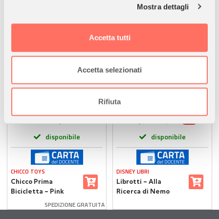
Mostra dettagli
Approfondisci come vengono elaborati i tuoi dati personali
e imposta le tue preferenze nella
sezione dettagli
. Puoi
modificare o ritirare il tuo consenso in qualsiasi momento
Accetta tutti
dalla Dichiarazione sui cookie.
Utilizziamo i cookie per personalizzare contenuti ed
Accetta selezionati
annunci, per fornire funzionalità dei social media e per
analizzare il nostro traffico. Condividiamo inoltre
informazioni sul modo in cui utilizza il nostro sito con i
Rifiuta
nostri partner che si occupano di analisi dei dati web,
33,90
9,41
€
€
-5%
9,90
€
pubblicità e social media, i quali potrebbero combinarle
disponibile
disponibile
con altre informazioni che ha fornito loro o che hanno
raccolto dal suo utilizzo dei loro servizi.
CHICCO TOYS
DISNEY LIBRI
Chicco Prima
Librotti – Alla
Bicicletta – Pink
Ricerca di Nemo
Arrow Balance Bike
Disney
SPEDIZIONE GRATUITA
Senza Pedali