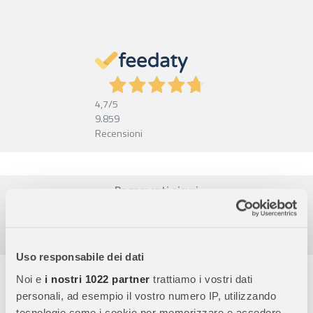
4,7
/5
9.859
Recensioni
Pagamenti sicuri
Garanzia e reso facili
Assistenza dal lunedì al venerdì
Uso responsabile dei dati
Descrizione completa
Noi e
i nostri 1022 partner
trattiamo i vostri dati
personali, ad esempio il vostro numero IP, utilizzando
Una nuova grafica di copertina per il Librottino Disney Lilli e il
tecnologie come i cookie per memorizzare e accedere