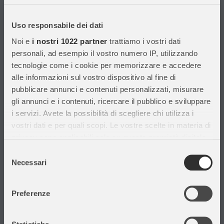
Con migliaia di prodotti disponibili, forniamo prodotti di qualità per
soddisfare le esigenze dei clienti.
Uso responsabile dei dati
Noi e
i nostri 1022 partner
trattiamo i vostri dati
Informazioni
personali, ad esempio il vostro numero IP, utilizzando
tecnologie come i cookie per memorizzare e accedere
Assistenza Clienti
alle informazioni sul vostro dispositivo al fine di
Chi siamo
pubblicare annunci e contenuti personalizzati, misurare
Privacy Policy
gli annunci e i contenuti, ricercare il pubblico e sviluppare
Cataloghi
i servizi. Avete la possibilità di scegliere chi utilizza i
Volantini
vostri dati e per quali scopi. Le vostre scelte in materia di
Opportunità di lavoro
privacy sono applicabili solo su questa proprietà digitale
DURC e Tracciabilità
in cui avete effettuato le vostre scelte. È possibile
Selezione
Rilevazione Misure Radiatori
modificare o revocare il proprio consenso in qualsiasi
Necessari
del
momento dalla Dichiarazione sui cookie o facendo clic
consenso
sull'icona di attivazione della privacy.
Preferenze
Con il tuo consenso, vorremmo anche:
Il mio account
raccogliere informazioni sulla tua posizione