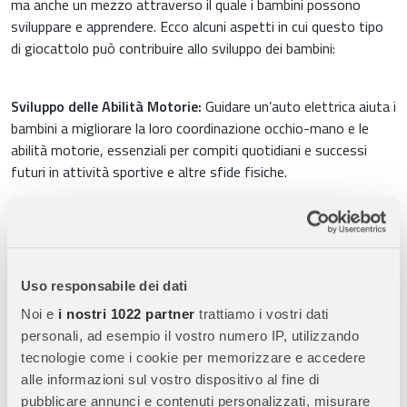
ma anche un mezzo attraverso il quale i bambini possono
sviluppare e apprendere. Ecco alcuni aspetti in cui questo tipo
di giocattolo può contribuire allo sviluppo dei bambini:
Sviluppo delle Abilità Motorie:
Guidare un’auto elettrica aiuta i
bambini a migliorare la loro coordinazione occhio-mano e le
abilità motorie, essenziali per compiti quotidiani e successi
futuri in attività sportive e altre sfide fisiche.
Problem Solving e Indipendenza:
Prendere decisioni su
quando girare, fermarsi o accelerare insegna ai bambini le basi
della risoluzione dei problemi. La libertà di guidare stimola
anche un senso di indipendenza e autostima.
Uso responsabile dei dati
Sicurezza e Regole:
Imparare a guidare una mini auto elettrica
Noi e
i nostri 1022 partner
trattiamo i vostri dati
può insegnare ai bambini le regole basilari della sicurezza
personali, ad esempio il vostro numero IP, utilizzando
stradale, come l’importanza delle cinture di sicurezza e il
tecnologie come i cookie per memorizzare e accedere
rispetto dei segnali e delle regole, preparandoli in modo ludico
alle informazioni sul vostro dispositivo al fine di
per quando saranno più grandi.
pubblicare annunci e contenuti personalizzati, misurare