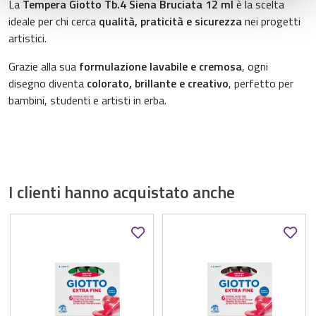
La
Tempera Giotto Tb.4 Siena Bruciata 12 ml
è la scelta
raccolto dal suo utilizzo dei loro servizi.
ideale per chi cerca
qualità, praticità e sicurezza
nei progetti
artistici.
Grazie alla sua
formulazione lavabile e cremosa
, ogni
disegno diventa
colorato, brillante e creativo
, perfetto per
bambini, studenti e artisti in erba.
I clienti hanno acquistato anche