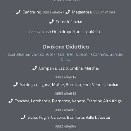
Centralino:
Megastore:
0883 494847
0883 494890
Prima Infanzia:
Orari di apertura al pubblico
0883 494858
Divisione Didattica
Orari Uffici: Lun-Ven 9,00-13,00 / 15,00-18,30 - Sab 9,00-13,00 / Prefestivi e Festivi
Chiuso
Campania, Lazio, Umbria, Marche:
0883 494814
Sardegna, Liguria, Molise, Abruzzo, Friuli Venezia Giulia:
0883 494815
Toscana, Lombardia, Piemonte, Veneto, Trentino Alto Adige:
0883 494882
Sicilia, Puglia, Calabria, Basilicata, Valle D'Aosta:
0883 494884