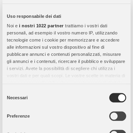
Grazie alla sua
formulazione cremosa e concentrata
, questa
tempera si stende facilmente su
carta, cartoncino, legno e
altre superfici
, offrendo
colori intensi e coprenti
.
Uso responsabile dei dati
Noi e
i nostri 1022 partner
trattiamo i vostri dati
personali, ad esempio il vostro numero IP, utilizzando
Caratteristiche Principali:
tecnologie come i cookie per memorizzare e accedere
alle informazioni sul vostro dispositivo al fine di
Tubetto da 12 ml:
Formato pratico per
uso scolastico e
pubblicare annunci e contenuti personalizzati, misurare
hobby creativo
.
gli annunci e i contenuti, ricercare il pubblico e sviluppare
Colore Blu Cobalto intenso:
Garantisce
copertura uniforme e
i servizi. Avete la possibilità di scegliere chi utilizza i
brillante
.
vostri dati e per quali scopi. Le vostre scelte in materia di
Tempera pronta all’uso:
Si applica facilmente su
diverse
privacy sono applicabili solo su questa proprietà digitale
superfici artistiche
.
in cui avete effettuato le vostre scelte. È possibile
Selezione
Miscibile con altri colori:
Consente di creare
sfumature
modificare o revocare il proprio consenso in qualsiasi
Necessari
del
personalizzate e infinite tonalità
.
momento dalla Dichiarazione sui cookie o facendo clic
consenso
Lavabile da mani e tessuti:
Pulizia semplice con
acqua e
sull'icona di attivazione della privacy.
Preferenze
sapone
.
Con il tuo consenso, vorremmo anche:
Consistenza cremosa:
Permette una
stesura uniforme e