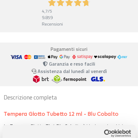
4,7
/5
9.859
Recensioni
Pagamenti sicuri
Garanzia e reso facili
Assistenza dal lunedì al venerdì
Descrizione completa
Tempera Giotto Tubetto 12 ml - Blu Cobalto
La
Tempera Giotto Tb.4 Blu Cobalto
è ideale per bambini e
artisti che desiderano creare
opere d’arte vivaci e precise
.