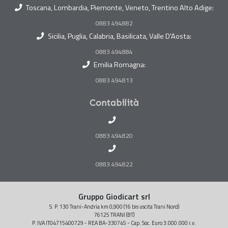
Toscana, Lombardia, Piemonte, Veneto, Trentino Alto Adige:
0883 494882
Sicilia, Puglia, Calabria, Basilicata, Valle D'Aosta:
0883 494884
Emilia Romagna:
0883 494813
Contabilità
0883 494820
0883 494822
Gruppo Giodicart srl
S. P. 130 Trani-Andria km 0,900 (16 bis uscita Trani Nord)
76125 TRANI (BT)
P. IVA IT04715400729 - REA BA-330745 - Cap. Soc. Euro 3.000.000 i.v.