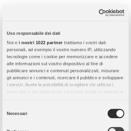
Cartoncino Bristol Liscio 200 g/m² – 50x70 cm (25
Fogli, Avorio)
Dai un
tocco elegante e professionale
ai tuoi progetti con il
Uso responsabile dei dati
Cartoncino Bristol Liscio Avorio
, perfetto per
disegni,
collage, lavori creativi e presentazioni
. Grazie alla sua
Noi e
i nostri 1022 partner
trattiamo i vostri dati
superficie liscia e resistente
, è ideale per ottenere risultati
personali, ad esempio il vostro numero IP, utilizzando
precisi e di alta qualità.
tecnologie come i cookie per memorizzare e accedere
alle informazioni sul vostro dispositivo al fine di
pubblicare annunci e contenuti personalizzati, misurare
Caratteristiche Principali:
gli annunci e i contenuti, ricercare il pubblico e sviluppare
i servizi. Avete la possibilità di scegliere chi utilizza i
Colore Avorio Intenso:
Perfetto per
disegni, scrapbooking,
vostri dati e per quali scopi. Le vostre scelte in materia di
poster e lavori creativi
.
privacy sono applicabili solo su questa proprietà digitale
Alta Grammatura:
Cartoncino da
200 g/m²
, robusto e stabile
in cui avete effettuato le vostre scelte. È possibile
Selezione
per ogni tipo di utilizzo.
modificare o revocare il proprio consenso in qualsiasi
Necessari
del
Resistente a Luce e Acqua:
Mantiene il colore uniforme e
momento dalla Dichiarazione sui cookie o facendo clic
consenso
brillante nel tempo.
sull'icona di attivazione della privacy.