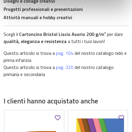
Disegni e collage creativi
pubblicità e social media, i quali potrebbero combinarle
con altre informazioni che ha fornito loro o che hanno
Progetti professionali e presentazioni
raccolto dal suo utilizzo dei loro servizi.
Attività manuali e hobby creativi
Scegli il
Cartoncino Bristol Liscio Avorio 200 g/m²
per dare
qualità, eleganza e resistenza
a tutti i tuoi lavori!
Questo articolo si trova a
pag. 104
del nostro catalogo nido e
prima infanzia
Questo articolo si trova a
pag. 320
del nostro catalogo
primaria e secondaria
I clienti hanno acquistato anche