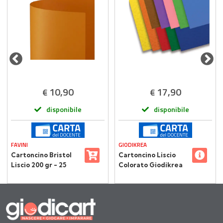
10,90
17,90
€
€
disponibile
disponibile
FAVINI
GIODIKREA
Cartoncino Bristol
Cartoncino Liscio
Liscio 200 gr - 25
Colorato Giodikrea
Fogli 50x70 cm -
160 gr – 70x100 cm –
Arancio
30 Fogli – 5 Colori