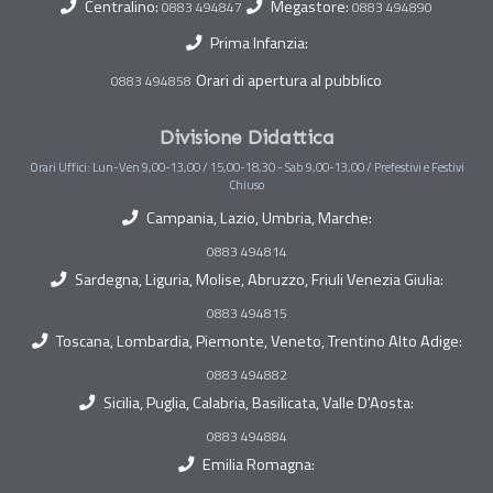
Centralino:
Megastore:
0883 494847
0883 494890
Prima Infanzia:
Orari di apertura al pubblico
0883 494858
Divisione Didattica
Orari Uffici: Lun-Ven 9,00-13,00 / 15,00-18,30 - Sab 9,00-13,00 / Prefestivi e Festivi
Chiuso
Campania, Lazio, Umbria, Marche:
0883 494814
Sardegna, Liguria, Molise, Abruzzo, Friuli Venezia Giulia:
0883 494815
Toscana, Lombardia, Piemonte, Veneto, Trentino Alto Adige:
0883 494882
Sicilia, Puglia, Calabria, Basilicata, Valle D'Aosta:
0883 494884
Emilia Romagna: