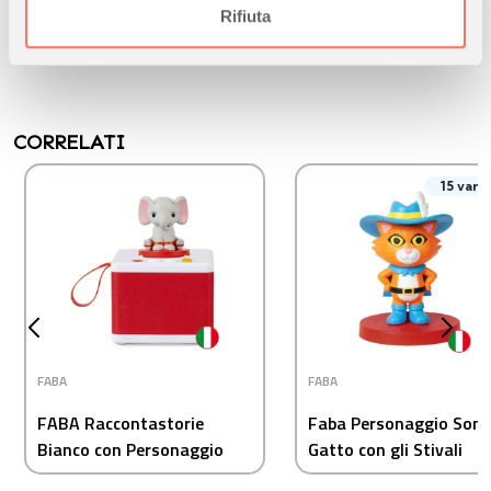
atleti e appassionati di sport.
informazioni sul modo in cui utilizza il nostro sito con i
Rifiuta
nostri partner che si occupano di analisi dei dati web,
pubblicità e social media, i quali potrebbero combinarle
con altre informazioni che ha fornito loro o che hanno
raccolto dal suo utilizzo dei loro servizi.
CORRELATI
15 varia
FABA
FABA
FABA Raccontastorie
Faba Personaggio Sonor
Bianco con Personaggio
Gatto con gli Stivali
Sonoro Ele l'Elefante