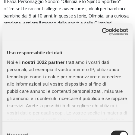
Il Faba Personaggio Sonoro “Olimpia e lo Spirito Sportivo”
offre sette racconti allegri e avventurosi, ideali per bambini e
bambine dai 5 ai 10 anni. In queste storie, Olimpia, una curiosa
prociona, esplora il mondo dello sport e delle Olimpiadi,
imparando importanti lezioni sui valori sportivi e
sull’importanza di scoprire i propri talenti.
Un Viaggio tra Sport e Valori Olimpici
Uso responsabile dei dati
Olimpia, accompagnata dallo spirito di Pierre de Coubertin,
Noi e
i nostri 1022 partner
trattiamo i vostri dati
incontra atleti di diverse discipline: il canottiere Lapo, la
personali, ad esempio il vostro numero IP, utilizzando
rugbista Jessica, l’atleta Marianna, la schermitrice Lisabeta, la
tecnologie come i cookie per memorizzare e accedere
fantina Dora, il judoka Bubo e il ciclista Daddo. Ogni racconto
alle informazioni sul vostro dispositivo al fine di
introduce i piccoli ascoltatori ai valori dello sport e alla
pubblicare annunci e contenuti personalizzati, misurare
passione che lo anima, incoraggiandoli a sperimentare e a
gli annunci e i contenuti, ricercare il pubblico e sviluppare
esplorare.
i servizi. Avete la possibilità di scegliere chi utilizza i
vostri dati e per quali scopi. Le vostre scelte in materia di
Supporto allo Sviluppo Infantile
privacy sono applicabili solo su questa proprietà digitale
in cui avete effettuato le vostre scelte. È possibile
Le storie di Olimpia sono progettate per stimolare la
Selezione
modificare o revocare il proprio consenso in qualsiasi