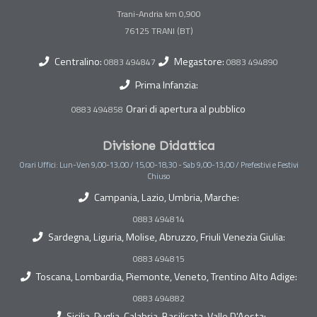
Trani-Andria km 0,900
Centralino:
Megastore:
0883 494847
0883 494890
Prima Infanzia:
Orari di apertura al pubblico
0883 494858
Divisione Didattica
Orari Uffici: Lun-Ven 9,00-13,00 / 15,00-18,30 - Sab 9,00-13,00 / Prefestivi e Festivi
Chiuso
Campania, Lazio, Umbria, Marche:
0883 494814
Sardegna, Liguria, Molise, Abruzzo, Friuli Venezia Giulia:
0883 494815
Toscana, Lombardia, Piemonte, Veneto, Trentino Alto Adige:
0883 494882
Sicilia, Puglia, Calabria, Basilicata, Valle D'Aosta: