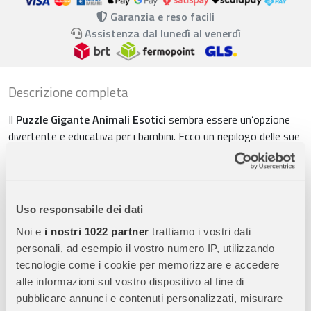
Garanzia e reso facili
Assistenza dal lunedì al venerdì
Descrizione completa
Il
Puzzle Gigante Animali Esotici
sembra essere un’opzione
divertente e educativa per i bambini. Ecco un riepilogo delle sue
caratteristiche principali:
Vari Animali Esotici
: Il puzzle presenta una varietà di animali
esotici rappresentati in modo vivace e colorato. Tra questi, vi è
Uso responsabile dei dati
una giraffa che è il soggetto principale del puzzle. Questa
varietà di animali esotici può stimolare la curiosità dei bambini
Noi e
i nostri 1022 partner
trattiamo i vostri dati
riguardo al mondo naturale e alla diversità degli esseri viventi.
personali, ad esempio il vostro numero IP, utilizzando
tecnologie come i cookie per memorizzare e accedere
Puzzle a Difficoltà Progressiva
: Il set include 6 puzzle con
alle informazioni sul vostro dispositivo al fine di
diverse difficoltà. Ciò permette ai bambini di scegliere il puzzle
pubblicare annunci e contenuti personalizzati, misurare
che meglio si adatta alle loro abilità e di progredire