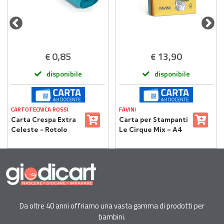
0,85
13,90
€
€
disponibile
disponibile
CARTOTECNICA ROSSI
FAVINI
Carta Crespa Extra
Carta per Stampanti
Celeste - Rotolo
Le Cirque Mix – A4
50x250 cm
80 gr - 500 Fogli -
Tinte Forti
Da oltre 40 anni offriamo una vasta gamma di prodotti per
bambini.