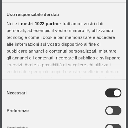
Con migliaia di prodotti disponibili, forniamo prodotti di qualità per
soddisfare le esigenze dei clienti.
Uso responsabile dei dati
Noi e
i nostri 1022 partner
trattiamo i vostri dati
Informazioni
personali, ad esempio il vostro numero IP, utilizzando
tecnologie come i cookie per memorizzare e accedere
Assistenza Clienti
alle informazioni sul vostro dispositivo al fine di
Chi siamo
pubblicare annunci e contenuti personalizzati, misurare
Privacy Policy
gli annunci e i contenuti, ricercare il pubblico e sviluppare
Cataloghi
i servizi. Avete la possibilità di scegliere chi utilizza i
Volantini
vostri dati e per quali scopi. Le vostre scelte in materia di
Opportunità di lavoro
privacy sono applicabili solo su questa proprietà digitale
DURC e Tracciabilità
in cui avete effettuato le vostre scelte. È possibile
Selezione
Rilevazione Misure Radiatori
modificare o revocare il proprio consenso in qualsiasi
Necessari
del
momento dalla Dichiarazione sui cookie o facendo clic
consenso
sull'icona di attivazione della privacy.
Preferenze
Con il tuo consenso, vorremmo anche:
Il mio account
raccogliere informazioni sulla tua posizione