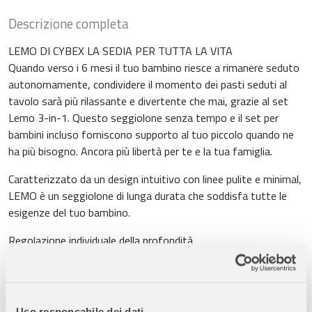
Descrizione completa
LEMO DI CYBEX LA SEDIA PER TUTTA LA VITA
Quando verso i 6 mesi il tuo bambino riesce a rimanere seduto
autonomamente, condividere il momento dei pasti seduti al
tavolo sarà più rilassante e divertente che mai, grazie al set
Lemo 3-in-1. Questo seggiolone senza tempo e il set per
bambini incluso forniscono supporto al tuo piccolo quando ne
ha più bisogno. Ancora più libertà per te e la tua famiglia.
Caratterizzato da un design intuitivo con linee pulite e minimal,
LEMO è un seggiolone di lunga durata che soddisfa tutte le
esigenze del tuo bambino.
Regolazione individuale della profondità
Numerose posizioni di profondità garantiscono una seduta
confortevole durante la crescita del bambino.
Sicuro e facile da muovere
Uso responsabile dei dati