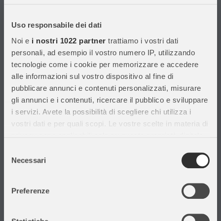
Con migliaia di prodotti disponibili, forniamo prodotti di qualità per
soddisfare le esigenze dei clienti.
Uso responsabile dei dati
Noi e
i nostri 1022 partner
trattiamo i vostri dati
Informazioni
personali, ad esempio il vostro numero IP, utilizzando
tecnologie come i cookie per memorizzare e accedere
Assistenza Clienti
alle informazioni sul vostro dispositivo al fine di
Chi siamo
pubblicare annunci e contenuti personalizzati, misurare
Privacy Policy
gli annunci e i contenuti, ricercare il pubblico e sviluppare
Cataloghi
i servizi. Avete la possibilità di scegliere chi utilizza i
Volantini
vostri dati e per quali scopi. Le vostre scelte in materia di
Opportunità di lavoro
privacy sono applicabili solo su questa proprietà digitale
DURC e Tracciabilità
in cui avete effettuato le vostre scelte. È possibile
Selezione
Rilevazione Misure Radiatori
modificare o revocare il proprio consenso in qualsiasi
Necessari
del
momento dalla Dichiarazione sui cookie o facendo clic
consenso
sull'icona di attivazione della privacy.
Preferenze
Con il tuo consenso, vorremmo anche:
Il mio account
raccogliere informazioni sulla tua posizione