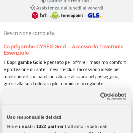
Garanzia e reso facili
Assistenza dal lunedì al venerdì
Descrizione completa
Coprigambe
CYBEX Gold
– Accessorio Invernale
Essenziale
Il
Coprigambe Gold
è pensato per offrire il massimo comfort
e protezione durante i mesi freddi. È l’accessorio ideale per
mantenere il tuo bambino caldo e al sicuro nel passeggino,
grazie alla sua fodera in pile morbida e accogliente.
Caratteristiche Principali:
Fascia d’età
: Da
6 mesi a 3 anni
.
Indice di Calore
: TOG 5, mantiene il bambino caldo fino a
Uso responsabile dei dati
temperature di
-10°C
.
Noi e
i nostri 1022 partner
trattiamo i vostri dati
Materiali
: 100% poliestere con una
fodera in pile
per