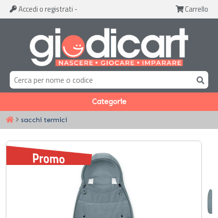
Accedi
o registrati
-
Carrello
Categorie
sacchi termici