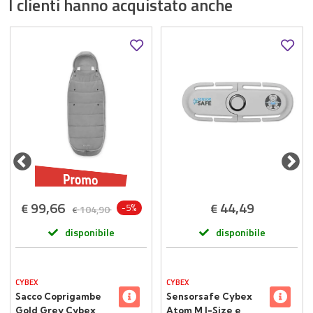
I clienti hanno acquistato anche
99,66
44,49
€
€
-5%
104,90
€
disponibile
disponibile
CYBEX
CYBEX
Sacco Coprigambe
Sensorsafe Cybex
Gold Grey Cybex
Atom M I-Size e