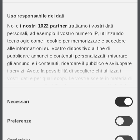
Con migliaia di prodotti disponibili, forniamo prodotti di qualità per
soddisfare le esigenze dei clienti.
Uso responsabile dei dati
Noi e
i nostri 1022 partner
trattiamo i vostri dati
Informazioni
personali, ad esempio il vostro numero IP, utilizzando
tecnologie come i cookie per memorizzare e accedere
Assistenza Clienti
alle informazioni sul vostro dispositivo al fine di
Chi siamo
pubblicare annunci e contenuti personalizzati, misurare
Privacy Policy
gli annunci e i contenuti, ricercare il pubblico e sviluppare
Cataloghi
i servizi. Avete la possibilità di scegliere chi utilizza i
Volantini
vostri dati e per quali scopi. Le vostre scelte in materia di
Opportunità di lavoro
privacy sono applicabili solo su questa proprietà digitale
DURC e Tracciabilità
in cui avete effettuato le vostre scelte. È possibile
Selezione
Rilevazione Misure Radiatori
modificare o revocare il proprio consenso in qualsiasi
Necessari
del
momento dalla Dichiarazione sui cookie o facendo clic
consenso
sull'icona di attivazione della privacy.
Preferenze
Con il tuo consenso, vorremmo anche:
Il mio account
raccogliere informazioni sulla tua posizione