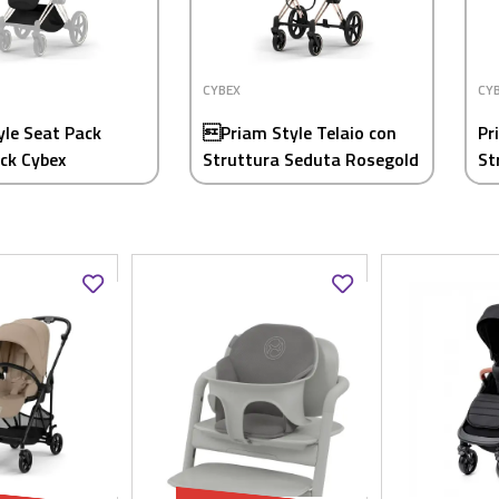
CYBEX
CY
yle Seat Pack
Priam Style Telaio con
Pr
ack Cybex
Struttura Seduta Rosegold
St
Cybex
Bl