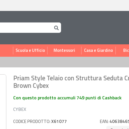
i
Scuola e Ufficio
Montessori
Casa e Giardino
Bic
Priam Style Telaio con Struttura Seduta 
Brown Cybex
Con questo prodotto accumuli 749 punti di Cashback
CYBEX
CODICE PRODOTTO:
X61077
EAN:
4063846