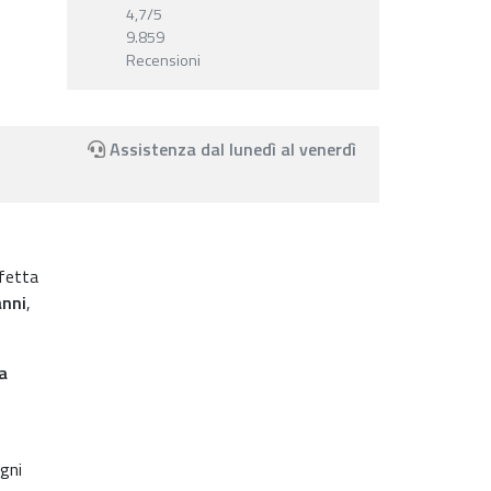
4,7
/5
9.859
Recensioni
Assistenza dal lunedì al venerdì
rfetta
anni
,
a
gni