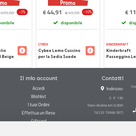
44,91
11
€
€
-5%
-10%
499,00
49,90
€
ponibile
disponibile
dis
CYBEX
KINDERKRAFT
lio
Cybex Lemo Cuscino
Kinderkraft
 Beige
per la Sedia Suede
Passeggino L
Greye
Grande + Ner
Il mio account
Contatti
Ora
Accedi
Indirizzo:
Wishlist
S. P. 130
I tuoi Ordini
Trani-Andria km 0,900
Effettua un Reso
Giftcard
Centralino:
0883 494847
Gestisci cookie