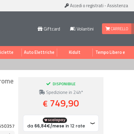
Accedi
o registrati
-
Assistenza
Giftcard
Volantini
CARRELLO
iclette
Auto Elettriche
Kidult
Tempo Libero e
Sport
Crome
DISPONIBILE
Spedizione in 24h*
749,90
€
550357