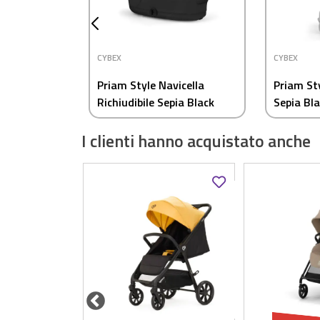
CYBEX
CYBEX
Priam Style Navicella
Priam St
Richiudibile Sepia Black
Sepia Bl
Cybex
I clienti hanno acquistato anche