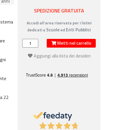
4 anni
SPEDIZIONE GRATUITA
sistema
Accedi all’area riservata per i listini
Scuole
Enti Pubblici
dedicati a
ed
are
Metti nel carrello
Aggiungi alla lista dei desideri
gni
onte
 a 22