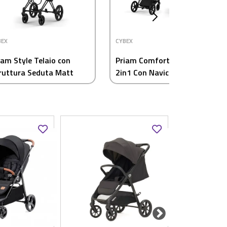
BEX
CYBEX
iam Style Telaio con
Priam Comfort Sepia Black
ruttura Seduta Matt
2in1 Con Navicella
ack Cybex
Richiudibile-Passeggino
con Telaio Matt Black