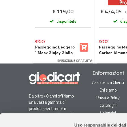
,50
119,00
474,05
€
€
€
onibile
disponibile
dis
GIOJOY
CYBEX
Passeggino Leggero
Passeggino Me
, 150
1.Moov GioJoy Giallo,
Carbon Almond
ey
Comodità e Sicurezza
Cybex
SPEDIZIONE GRATUITA
per le Tue
Passeggiate
Informazioni
Assistenza Clienti
Chi siamo
Da oltre 40 anni offriamo
Privacy Policy
una vasta gamma di
Cataloghi
prodotti per bambini.
Volantini
La nostra piattaforma di
Opportunità di lavoro
e-commerce è ideale per
Uso responsabile dei dati