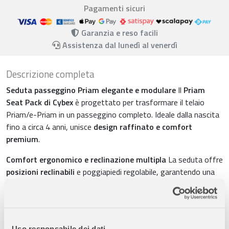
Pagamenti sicuri
Garanzia e reso facili
Assistenza dal lunedì al venerdì
Descrizione completa
Seduta passeggino Priam elegante e modulare
Il
Priam
Seat Pack di Cybex
è progettato per trasformare il telaio
Priam/e-Priam in un passeggino completo. Ideale dalla nascita
fino a circa 4 anni, unisce
design raffinato e comfort
premium
.
Comfort ergonomico e reclinazione multipla
La seduta offre
posizioni reclinabili
e poggiapiedi regolabile, garantendo una
postura corretta durante ogni fase della crescita. Perfetta per
passeggiate quotidiane e momenti di relax del bambino.
Protezione e ventilazione ottimale
L’ampia
cappottina
Uso responsabile dei dati