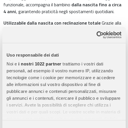
funzionale, accompagna il bambino
dalla nascita fino a circa
4 anni
, garantendo praticità negli spostamenti quotidiani.
Utilizzabile dalla nascita con reclinazione totale
Grazie alla
posizione completamente reclinata
, Beezy è adatto fin dai
primi giorni. Il bambino può riposare comodamente durante
ogni passeggiata, con una postura ergonomica e sicura.
Chiusura compatta con una sola mano
Il sistema di chiusura
Uso responsabile dei dati
consente di
ripiegare il passeggino con una sola mano
,
Noi e
i nostri 1022 partner
trattiamo i vostri dati
rendendolo perfetto per taxi, mezzi pubblici e piccoli spazi. Una
personali, ad esempio il vostro numero IP, utilizzando
soluzione pratica per genitori sempre in movimento.
tecnologie come i cookie per memorizzare e accedere
alle informazioni sul vostro dispositivo al fine di
Ruote all-terrain per guida fluida
Le
ruote adatte a tutti i
pubblicare annunci e contenuti personalizzati, misurare
terreni
assicurano stabilità e maneggevolezza su diverse
gli annunci e i contenuti, ricercare il pubblico e sviluppare
superfici. Ideale per marciapiedi, strade urbane e percorsi
i servizi. Avete la possibilità di scegliere chi utilizza i
irregolari, garantendo comfort al bambino.
vostri dati e per quali scopi. Le vostre scelte in materia di
Sistema travel system compatibile CYBEX
Compatibile con i
privacy sono applicabili solo su questa proprietà digitale
seggiolini auto CYBEX
, consente di creare un sistema
in cui avete effettuato le vostre scelte. È possibile
Selezione