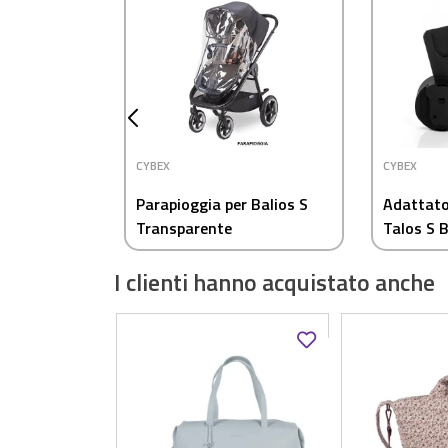
CYBEX
CYBEX
Parapioggia per Balios S
Adattator
Transparente
Talos S 
I clienti hanno acquistato anche