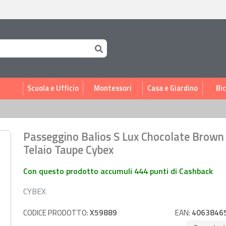
i
Scuola e Ufficio
Montessori
Casa e Giardino
Bic
Passeggino Balios S Lux Chocolate Brown
Telaio Taupe Cybex
Con questo prodotto accumuli 444 punti di Cashback
CYBEX
CODICE PRODOTTO:
X59889
EAN:
4063846