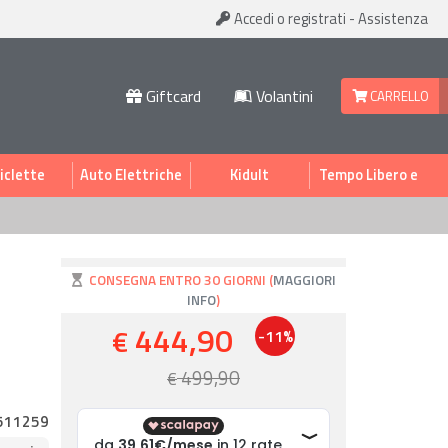
Accedi
o registrati
-
Assistenza
Giftcard
Volantini
CARRELLO
iclette
Auto Elettriche
Kidult
Tempo Libero e
Sport
CONSEGNA ENTRO 30 GIORNI (
MAGGIORI
INFO
)
444,90
€
-11%
499,90
€
511259