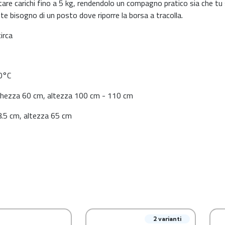
are carichi fino a 5 kg, rendendolo un compagno pratico sia che tu s
e bisogno di un posto dove riporre la borsa a tracolla.
circa
o
30°C
rghezza 60 cm, altezza 100 cm - 110 cm
8.5 cm, altezza 65 cm
2 varianti