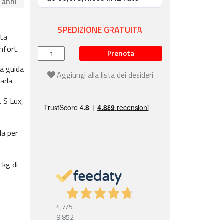
4 anni
SPEDIZIONE GRATUITA
uta
mfort.
Prenota
a guida
Aggiungi alla lista dei desideri
rada.
t S Lux,
da per
 kg di
4,7
/5
9.852