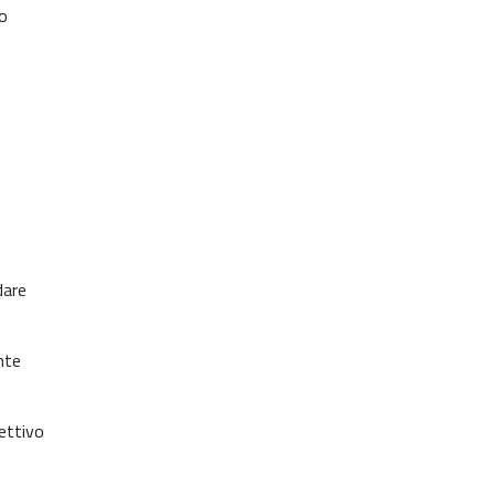
to
dare
nte
ettivo