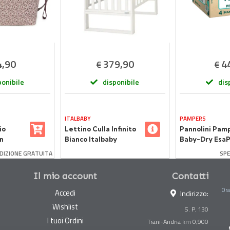
4,90
379,90
4
€
€
ponibile
disponibile
dis
ITALBABY
PAMPERS
io
Lettino Culla Infinito
Pannolini Pam
on
Bianco Italbaby
Baby-Dry EsaP
Taglia 4 - 7-18
DIZIONE GRATUITA
SPE
144 Pezzi
Il mio account
Contatti
Ora
Accedi
Indirizzo:
Wishlist
S. P. 130
I tuoi Ordini
Trani-Andria km 0,900