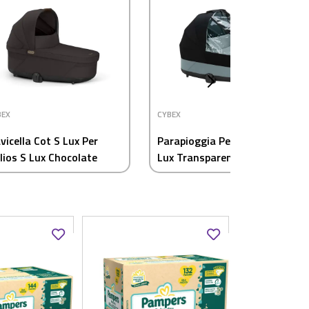
BEX
CYBEX
vicella Cot S Lux Per
Parapioggia Per Navicella S
lios S Lux Chocolate
Lux Transparente Cybex
own Cybex