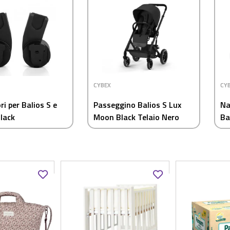
CYBEX
CY
i per Balios S e
Passeggino Balios S Lux
Na
Black
Moon Black Telaio Nero
Ba
Cybex
Br