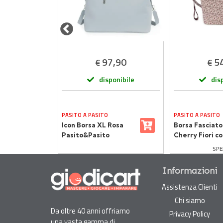
,90
97,90
5
€
€
onibile
disponibile
dis
PASITO A PASITO
PASITO A PASITO
pers
Icon Borsa XL Rosa
Borsa Fasciato
ack -
Pasito&Pasito
Cherry Fiori c
 Kg -
Materassino
DIZIONE GRATUITA
SPE
Informazioni
Assistenza Clienti
Chi siamo
Da oltre 40 anni offriamo
Privacy Policy
una vasta gamma di