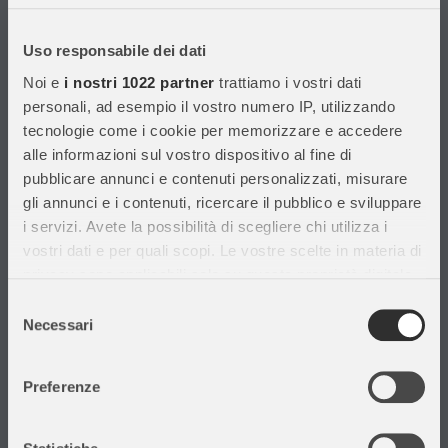
Con migliaia di prodotti disponibili, forniamo prodotti di qualità per
soddisfare le esigenze dei clienti.
Uso responsabile dei dati
Noi e
i nostri 1022 partner
trattiamo i vostri dati
Informazioni
personali, ad esempio il vostro numero IP, utilizzando
tecnologie come i cookie per memorizzare e accedere
Assistenza Clienti
alle informazioni sul vostro dispositivo al fine di
Chi siamo
pubblicare annunci e contenuti personalizzati, misurare
Privacy Policy
gli annunci e i contenuti, ricercare il pubblico e sviluppare
Cataloghi
i servizi. Avete la possibilità di scegliere chi utilizza i
Volantini
vostri dati e per quali scopi. Le vostre scelte in materia di
Opportunità di lavoro
privacy sono applicabili solo su questa proprietà digitale
DURC e Tracciabilità
in cui avete effettuato le vostre scelte. È possibile
Selezione
Rilevazione Misure Radiatori
modificare o revocare il proprio consenso in qualsiasi
Necessari
del
momento dalla Dichiarazione sui cookie o facendo clic
consenso
sull'icona di attivazione della privacy.
Preferenze
Con il tuo consenso, vorremmo anche:
Il mio account
raccogliere informazioni sulla tua posizione