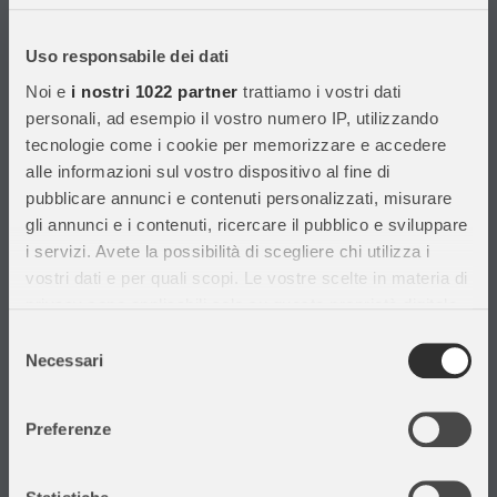
Con migliaia di prodotti disponibili, forniamo prodotti di qualità per
soddisfare le esigenze dei clienti.
Uso responsabile dei dati
Noi e
i nostri 1022 partner
trattiamo i vostri dati
Informazioni
personali, ad esempio il vostro numero IP, utilizzando
tecnologie come i cookie per memorizzare e accedere
Assistenza Clienti
alle informazioni sul vostro dispositivo al fine di
Chi siamo
pubblicare annunci e contenuti personalizzati, misurare
Privacy Policy
gli annunci e i contenuti, ricercare il pubblico e sviluppare
Cataloghi
i servizi. Avete la possibilità di scegliere chi utilizza i
Volantini
vostri dati e per quali scopi. Le vostre scelte in materia di
Opportunità di lavoro
privacy sono applicabili solo su questa proprietà digitale
DURC e Tracciabilità
in cui avete effettuato le vostre scelte. È possibile
Selezione
Rilevazione Misure Radiatori
modificare o revocare il proprio consenso in qualsiasi
Necessari
del
momento dalla Dichiarazione sui cookie o facendo clic
consenso
sull'icona di attivazione della privacy.
Preferenze
Con il tuo consenso, vorremmo anche:
Il mio account
raccogliere informazioni sulla tua posizione