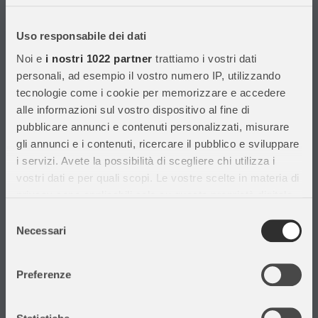
Con migliaia di prodotti disponibili, forniamo prodotti di qualità per
soddisfare le esigenze dei clienti.
Uso responsabile dei dati
Noi e
i nostri 1022 partner
trattiamo i vostri dati
Informazioni
personali, ad esempio il vostro numero IP, utilizzando
tecnologie come i cookie per memorizzare e accedere
Assistenza Clienti
alle informazioni sul vostro dispositivo al fine di
Chi siamo
pubblicare annunci e contenuti personalizzati, misurare
Privacy Policy
gli annunci e i contenuti, ricercare il pubblico e sviluppare
Cataloghi
i servizi. Avete la possibilità di scegliere chi utilizza i
Volantini
vostri dati e per quali scopi. Le vostre scelte in materia di
Opportunità di lavoro
privacy sono applicabili solo su questa proprietà digitale
DURC e Tracciabilità
in cui avete effettuato le vostre scelte. È possibile
Selezione
Rilevazione Misure Radiatori
modificare o revocare il proprio consenso in qualsiasi
Necessari
del
momento dalla Dichiarazione sui cookie o facendo clic
consenso
sull'icona di attivazione della privacy.
Preferenze
Con il tuo consenso, vorremmo anche:
Il mio account
raccogliere informazioni sulla tua posizione