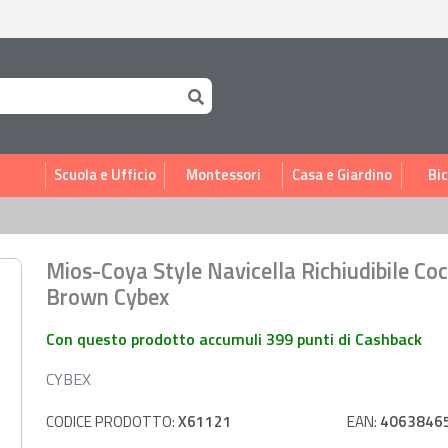
i
Scuola e Ufficio
Montessori
Casa e Giardino
Bic
Mios-Coya Style Navicella Richiudibile Co
Brown Cybex
Con questo prodotto accumuli 399 punti di Cashback
CYBEX
CODICE PRODOTTO:
X61121
EAN:
4063846