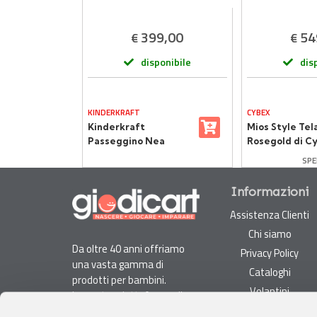
,50
399,00
54
€
€
onibile
disponibile
dis
KINDERKRAFT
CYBEX
pers
Kinderkraft
Mios Style Tel
tapack
Passeggino Nea
Rosegold di C
8 Kg -
Multifunzione 2 in 1
SPE
Ash Pink
Informazioni
Assistenza Clienti
Chi siamo
Da oltre 40 anni offriamo
Privacy Policy
una vasta gamma di
Cataloghi
prodotti per bambini.
Volantini
La nostra piattaforma di
Opportunità di lavoro
e-commerce è ideale per