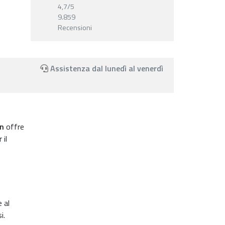
4,7
/5
9.859
Recensioni
Assistenza dal lunedì al venerdì
on
offre
 il
 al
i.