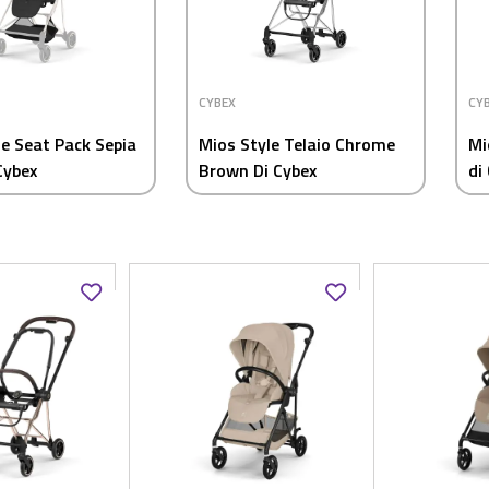
CYBEX
CY
le Seat Pack Sepia
Mios Style Telaio Chrome
Mi
Cybex
Brown Di Cybex
di