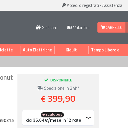
Accedi
o registrati
-
Assistenza
Giftcard
Volantini
CARRELLO
iclette
Auto Elettriche
Kidult
Tempo Libero e
Sport
conut
DISPONIBILE
Spedizione in 24h*
399,90
€
590315