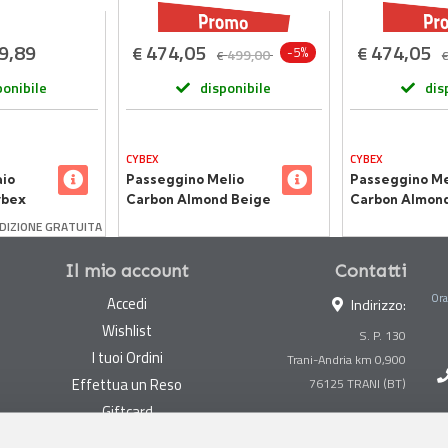
9,89
474,05
474,05
€
€
-5%
499,00
€
ponibile
disponibile
dis
CYBEX
CYBEX
aio
Passeggino Melio
Passeggino Me
ybex
Carbon Almond Beige
Carbon Almon
2026 Cybex
Cybex
DIZIONE GRATUITA
Il mio account
Contatti
Ora
Accedi
Indirizzo:
Wishlist
S. P. 130
I tuoi Ordini
Trani-Andria km 0,900
Effettua un Reso
Giftcard
Centralino:
0883 494847
Gestisci cookie