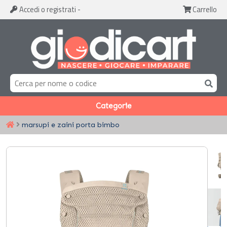
Accedi
o registrati
-
Carrello
Categorie
marsupi e zaini porta bimbo