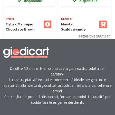
disponibile
disponibile
CYBEX
NUVITA
Cybex Marsupio
Nuvita
Chocolate Brown
Scaldavivande
ergonomico
Portatile e
SPEDIZIONE GRATUITA
Traspirante 0–3 Anni
Pastorizzatore
PAPPA’N’GO
Da oltre 40 anni offriamo una vasta gamma di prodotti per
bambini.
La nostra piattaforma di e-commerce è ideale per genitori e
specialisti alla ricerca di giocattoli, articoli per l'infanzia, cancelleria e
arredi.
Con migliaia di prodotti disponibili, forniamo prodotti di qualità per
soddisfare le esigenze dei clienti.