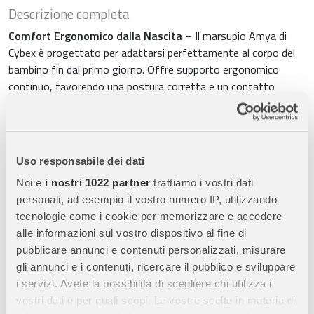
Descrizione completa
Comfort Ergonomico dalla Nascita
– Il marsupio Amya di
Cybex è progettato per adattarsi perfettamente al corpo del
bambino fin dal primo giorno. Offre supporto ergonomico
continuo, favorendo una postura corretta e un contatto
ravvicinato che rafforza il legame genitore-bambino.
Cresce con il Bambino
– Un unico marsupio pensato per
accompagnare la crescita dalla nascita fino a circa
3 anni
. Le
Uso responsabile dei dati
regolazioni semplici e intuitive permettono di adattare Amya
alle diverse fasi di sviluppo, garantendo sempre comfort,
Noi e
i nostri 1022 partner
trattiamo i vostri dati
sicurezza e libertà di movimento.
personali, ad esempio il vostro numero IP, utilizzando
tecnologie come i cookie per memorizzare e accedere
Quattro Posizioni di Trasporto
– Amya offre
4 posizioni
alle informazioni sul vostro dispositivo al fine di
ergonomiche
: frontale verso l’interno per neonati, frontale
pubblicare annunci e contenuti personalizzati, misurare
verso l’interno, frontale verso l’esterno e trasporto sulla
gli annunci e i contenuti, ricercare il pubblico e sviluppare
schiena. Ogni posizione assicura supporto ottimale e
i servizi. Avete la possibilità di scegliere chi utilizza i
distribuzione equilibrata del peso.
vostri dati e per quali scopi. Le vostre scelte in materia di