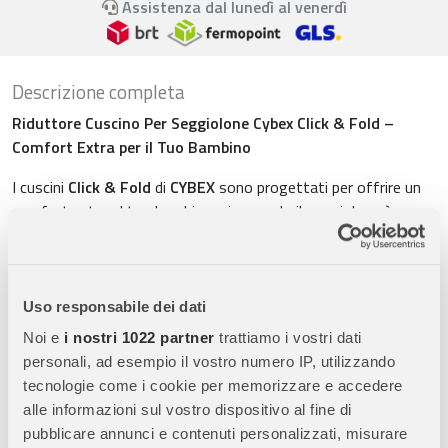
Assistenza dal lunedì al venerdì
Descrizione completa
Riduttore Cuscino Per Seggiolone Cybex Click & Fold –
Comfort Extra per il Tuo Bambino
I cuscini
Click & Fold
di
CYBEX
sono progettati per offrire un
comfort extra al tuo bambino, sia quando il seggiolone è
configurato con il baby set che quando viene utilizzato come
seggiolone per bambini. Questo set di cuscini migliora
l’esperienza del bambino durante i pasti e fornisce un supporto
aggiuntivo per un comfort ottimale.
Uso responsabile dei dati
Noi e
i nostri 1022 partner
trattiamo i vostri dati
Caratteristiche principali:
-
Comfort Aggiuntivo:
Imbottitura
personali, ad esempio il vostro numero IP, utilizzando
morbida e resistente per una seduta più confortevole. -
tecnologie come i cookie per memorizzare e accedere
Versatilità:
Include un cuscino per il baby set e cuscini per lo
alle informazioni sul vostro dispositivo al fine di
schienale e il sedile quando il seggiolone viene trasformato in
pubblicare annunci e contenuti personalizzati, misurare
una sedia per bambini. -
Facile Installazione:
Facile da