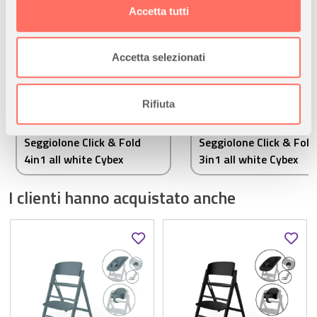
modificare o ritirare il tuo consenso in qualsiasi momento
Accetta tutti
dalla Dichiarazione sui cookie.
Utilizziamo i cookie per personalizzare contenuti ed
Accetta selezionati
annunci, per fornire funzionalità dei social media e per
analizzare il nostro traffico. Condividiamo inoltre
informazioni sul modo in cui utilizza il nostro sito con i
Rifiuta
CYBEX
CYBEX
nostri partner che si occupano di analisi dei dati web,
pubblicità e social media, i quali potrebbero combinarle
Seggiolone Click & Fold
Seggiolone Click & Fold
con altre informazioni che ha fornito loro o che hanno
4in1 all white Cybex
3in1 all white Cybex
raccolto dal suo utilizzo dei loro servizi.
I clienti hanno acquistato anche