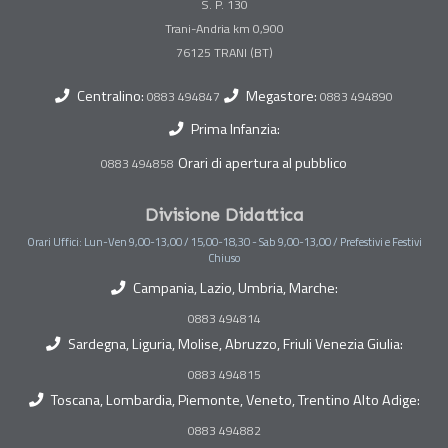
S. P. 130
Trani-Andria km 0,900
Centralino:
Megastore:
0883 494847
0883 494890
Prima Infanzia:
Orari di apertura al pubblico
0883 494858
Divisione Didattica
Orari Uffici: Lun-Ven 9,00-13,00 / 15,00-18,30 - Sab 9,00-13,00 / Prefestivi e Festivi
Chiuso
Campania, Lazio, Umbria, Marche:
0883 494814
Sardegna, Liguria, Molise, Abruzzo, Friuli Venezia Giulia:
0883 494815
Toscana, Lombardia, Piemonte, Veneto, Trentino Alto Adige:
0883 494882