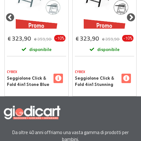
323,90
323,90
€
€
-10%
-10%
359,90
359,90
€
€
disponibile
disponibile
CYBEX
CYBEX
Seggiolone Click &
Seggiolone Click &
Fold 4in1 Stone Blue
Fold 4in1 Stunning
Cybex
Black Cybex
Da oltre 40 anni offriamo una vasta gamma di prodotti per
bambini.