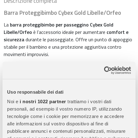
Descrizione completa
Barra Proteggibimbo Cybex Gold Libelle/Orfeo
La
barra proteggibimbo per passeggino Cybex Gold
Libelle/Orfeo
è l’accessorio ideale per aumentare
comfort e
sicurezza
durante le passeggiate. Offre un punto di appoggio
stabile per il bambino e una protezione aggiuntiva contro
movimenti improvvisi.
Caratteristiche principali
Maggiore sicurezza
Uso responsabile dei dati
Aiuta a proteggere il bambino riducendo il rischio di
Noi e
i nostri 1022 partner
trattiamo i vostri dati
sbilanciamento
personali, ad esempio il vostro numero IP, utilizzando
Offre un sostegno anteriore sicuro durante la passeggiata
tecnologie come i cookie per memorizzare e accedere
alle informazioni sul vostro dispositivo al fine di
Comfort durante l’uso
pubblicare annunci e contenuti personalizzati, misurare